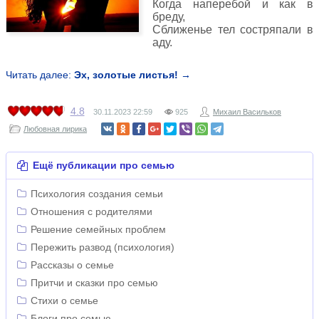
Когда наперебой и как в
бреду,
Сближенье тел состряпали в
аду.
Читать далее:
Эх, золотые листья! →
4.8
30.11.2023
22:59
925
Михаил Васильков
Любовная лирика
Ещё публикации про семью
Психология создания семьи
Отношения с родителями
Решение семейных проблем
Пережить развод (психология)
Рассказы о семье
Притчи и сказки про семью
Стихи о семье
Блоги про семью