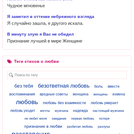
Чудное мгновенье
Я заметил в оттенке небрежного взгляда
Я случайно зашла, я другого искала.
В минуту злую я Вас не обидел
Признание лучшей в мире Женщине
Теги стихов о любви
безответная любовь
без тебя
боль
вместе
воспоминания
вредные советы
женщина
измена
женщины
любовь
любовь без взаимности
любовь умирает
любовь уходит
надежда
мечты
мужчина
настоящий мужчина
не любит меня
ожидание
первая любовь
потеря
признание в любви
разбитая любовь
разлука