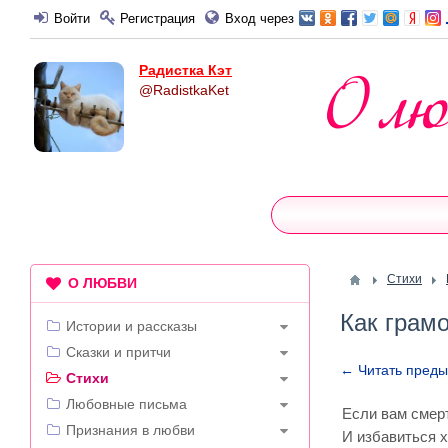
Войти
Регистрация
Вход через
Радистка Кэт
@RadistkaKet
Стихи
О ЛЮБВИ
Как грамо
Истории и рассказы
Сказки и притчи
← Читать пред
Стихи
Любовные письма
Если вам смер
Признания в любви
И избавиться х