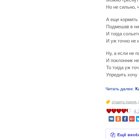
Но не сильно, 
А еще кормить
Подмешав в них
И тогда солье
И уж точно не 
Ну, а если не 
И поклонник не
То тогда уж то
Упредить хочу 
Читать далее:
К
отшить парня
,
4.
Ещё весё