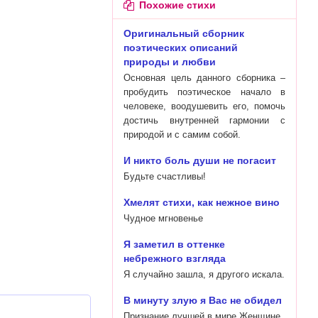
Похожие стихи
Оригинальный сборник
поэтических описаний
природы и любви
Основная цель данного сборника –
пробудить поэтическое начало в
человеке, воодушевить его, помочь
достичь внутренней гармонии с
природой и с самим собой.
И никто боль души не погасит
Будьте счастливы!
Хмелят стихи, как нежное вино
Чудное мгновенье
Я заметил в оттенке
небрежного взгляда
Я случайно зашла, я другого искала.
В минуту злую я Вас не обидел
Признание лучшей в мире Женщине