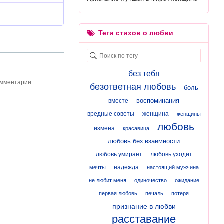
Теги стихов о любви
без тебя
омментарии
безответная любовь
боль
воспоминания
вместе
вредные советы
женщина
женщины
любовь
измена
красавица
любовь без взаимности
любовь умирает
любовь уходит
надежда
мечты
настоящий мужчина
не любит меня
одиночество
ожидание
первая любовь
печаль
потеря
признание в любви
расставание