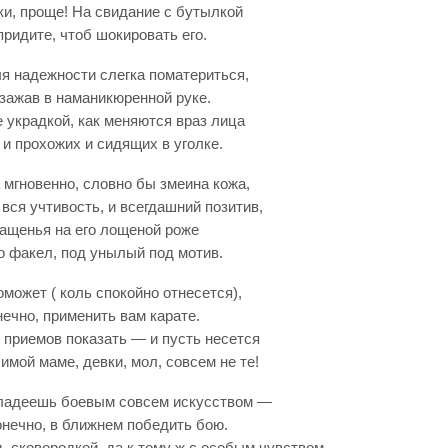
тки, проще! На свидание с бутылкой
ридите, чтоб шокировать его.
я надежности слегка поматериться,
зажав в наманикюренной руке.
 украдкой, как меняются враз лица
и прохожих и сидящих в уголке.
 мгновенно, словно бы змеина кожа,
 вся учтивость, и всегдашний позитив,
ращенья на его лощеной роже
о факел, под унылый под мотив.
поможет ( коль спокойно отнесется),
нечно, применить вам карате.
 приемов показать — и пусть несется
имой маме, девки, мол, совсем не те!
 владеешь боевым совсем искусством —
онечно, в ближнем победить бою.
 сковородкой, да к тому ж с особым чувством,