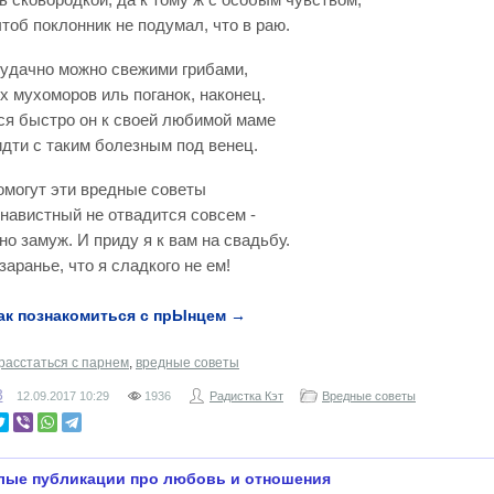
чтоб поклонник не подумал, что в раю.
 удачно можно свежими грибами,
 мухоморов иль поганок, наконец.
тся быстро он к своей любимой маме
идти с таким болезным под венец.
помогут эти вредные советы
навистный не отвадится совсем -
чно замуж. И приду я к вам на свадьбу.
заранье, что я сладкого не ем!
ак познакомиться с прЫнцем →
расстаться с парнем
,
вредные советы
3
12.09.2017
10:29
1936
Радистка Кэт
Вредные советы
лые публикации про любовь и отношения