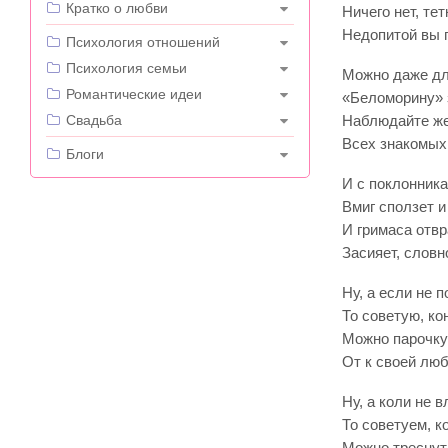
Кратко о любви
Ничего нет, те
Недопитой вы п
---
Психология отношений
Психология семьи
Можно даже дл
Романтические идеи
«Беломорину» 
Свадьба
Наблюдайте же
Всех знакомых 
---
Блоги
И с поклонника
Вмиг сползет и
И гримаса отв
Засияет, словн
Ну, а если не 
То советую, ко
Можно парочку
От к своей люб
Ну, а коли не
То советуем, к
Можно треснуть