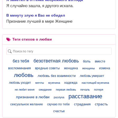
Я случайно зашла, я другого искала.
В минуту злую я Вас не обидел
Признание лучшей в мире Женщине
Теги стихов о любви
безответная любовь
без тебя
боль
вместе
воспоминания
вредные советы
женщина
измена
женщины
любовь
любовь без взаимности
любовь умирает
любовь уходит
надежда
мечты
мужчина
настоящий мужчина
не любит меня
ожидание
первая любовь
печаль
потеря
расставание
признание в любви
разлука
страсть
страдания
сексуальное желание
скучаю по тебе
счастье