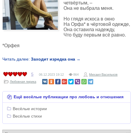
четвёртым, –
Она не выбрала меня.
Но глядя искоса в окно
На Орфа* в чёртовой одежде,
Она оставила надежду,
Что буду первым всё равно.
*Орфея
Читать далее:
Заходит изредка она →
5
06.12.2023
19:12
864
Михаил Васильков
Любовная лирика
Ещё весёлые публикации про любовь и отношения
Весёлые истории
Весёлые стихи