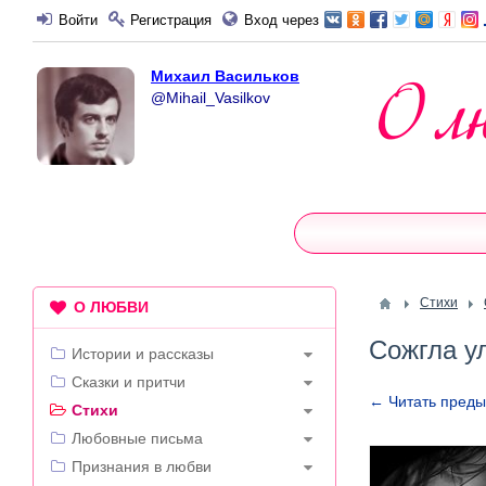
Войти
Регистрация
Вход через
Михаил Васильков
@Mihail_Vasilkov
Стихи
О ЛЮБВИ
Сожгла у
Истории и рассказы
Сказки и притчи
← Читать пред
Стихи
Любовные письма
Признания в любви