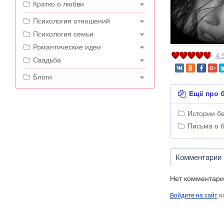
Кратко о любви
---
Психология отношений
Психология семьи
Романтические идеи
4.
Свадьба
---
Блоги
Ещё про б
Истории б
Письма о 
Комментарии
Нет комментари
Войдите на сайт
и