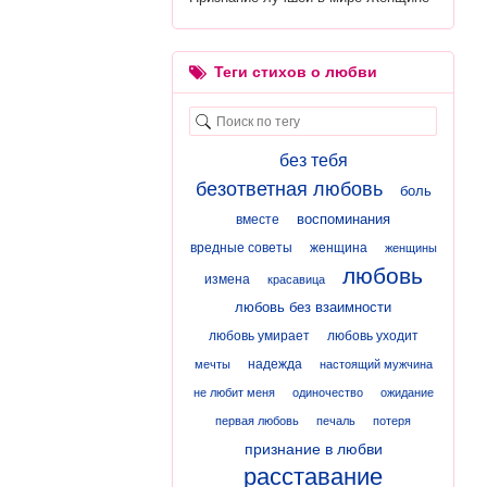
Теги стихов о любви
без тебя
безответная любовь
боль
воспоминания
вместе
вредные советы
женщина
женщины
любовь
измена
красавица
любовь без взаимности
любовь умирает
любовь уходит
надежда
мечты
настоящий мужчина
не любит меня
одиночество
ожидание
первая любовь
печаль
потеря
признание в любви
расставание