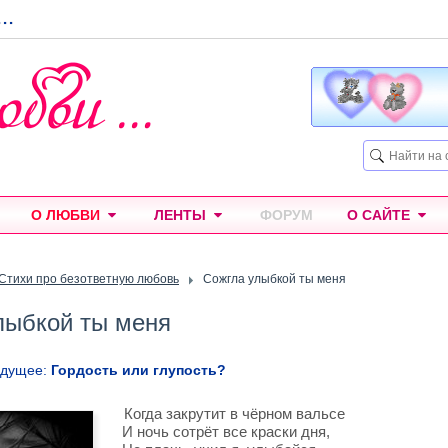
...
О ЛЮБВИ
ЛЕНТЫ
ФОРУМ
О САЙТЕ
Стихи про безответную любовь
Сожгла улыбкой ты меня
лыбкой ты меня
ыдущее:
Гордость или глупость?
Когда закрутит в чёрном вальсе
И ночь сотрёт все краски дня,