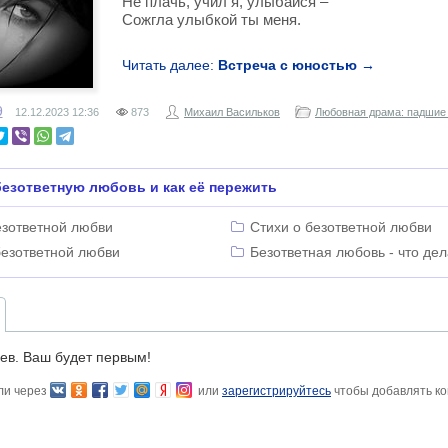
Не плачь, учил я, улыбайся –
Сожгла улыбкой ты меня.
Читать далее:
Встреча с юностью →
9
12.12.2023
12:36
873
Михаил Васильков
Любовная драма: падшие
езответную любовь и как её пережить
езответной любви
Стихи о безответной любви
безответной любви
Безответная любовь - что дел
ев. Ваш будет первым!
ли через
или
зарегистрируйтесь
чтобы добавлять к