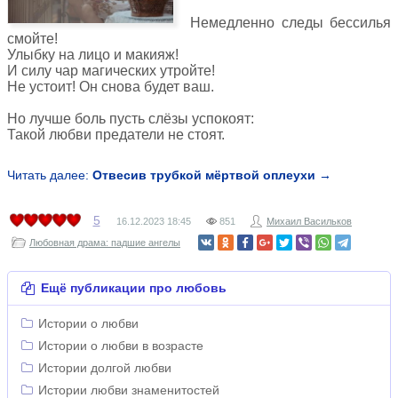
Немедленно следы бессилья
смойте!
Улыбку на лицо и макияж!
И силу чар магических утройте!
Не устоит! Он снова будет ваш.
Но лучше боль пусть слёзы успокоят:
Такой любви предатели не стоят.
Читать далее:
Отвесив трубкой мёртвой оплеухи →
5
16.12.2023
18:45
851
Михаил Васильков
Любовная драма: падшие ангелы
Ещё публикации про любовь
Истории о любви
Истории о любви в возрасте
Истории долгой любви
Истории любви знаменитостей