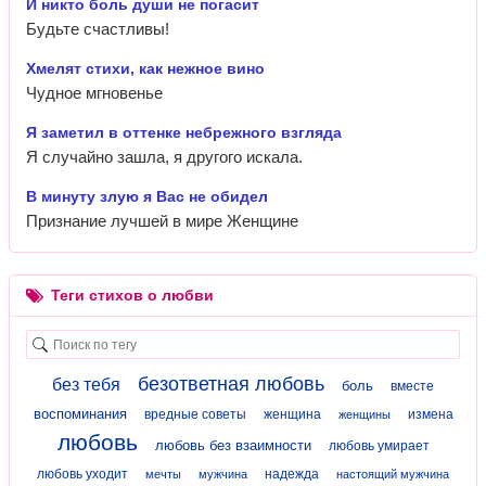
И никто боль души не погасит
Будьте счастливы!
Хмелят стихи, как нежное вино
Чудное мгновенье
Я заметил в оттенке небрежного взгляда
Я случайно зашла, я другого искала.
В минуту злую я Вас не обидел
Признание лучшей в мире Женщине
Теги стихов о любви
безответная любовь
без тебя
боль
вместе
воспоминания
вредные советы
женщина
измена
женщины
любовь
любовь без взаимности
любовь умирает
любовь уходит
надежда
мечты
мужчина
настоящий мужчина