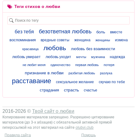
Теги стихов о любви
безответная любовь
без тебя
боль
вместе
воспоминания
вредные советы
женщина
измена
женщины
любовь
любовь без взаимности
красавица
любовь умирает
любовь уходит
надежда
мечты
мужчина
не любит меня
одиночество
первая любовь
потеря
признание в любви
разбитая любовь
разлука
расставание
сексуальное желание
скучаю по тебе
страсть
страдания
счастье
2016-2026 ©
Твой сайт о любви
Копирование материалов запрещено. Разрешено цитирование
материалов (до 3-х абзацев) с обязательной активной прямой
гиперссылкой на этот материал на сайте
olubvi.club
Правила сайта
Помощь