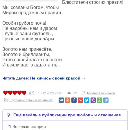
Блюстители строгих правил!
Мы созданы Богом, чтобы
Миром продажным править.
Особи грубого пола!
Не надобны нам и даром
Глупые ваши футболы,
Грязные ваши доллАры.
Золото нам принесёте,
Золото и бриллианты,
Чтоб нашей касаться плоти
И взяли вас в адъютанты.
Читать далее:
Не кичись своей красой →
4.9
18.12.2023
21:08
872
Михаил Васильков
Шуточные стихи о женщинах
Ещё весёлые публикации про любовь и отношения
Весёлые истории