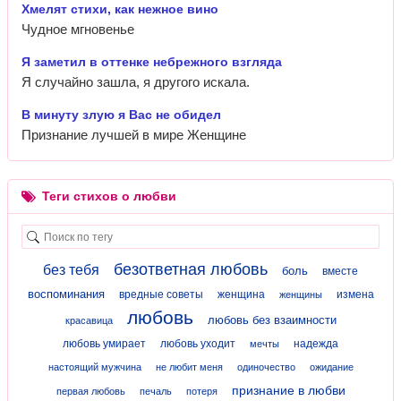
Хмелят стихи, как нежное вино
Чудное мгновенье
Я заметил в оттенке небрежного взгляда
Я случайно зашла, я другого искала.
В минуту злую я Вас не обидел
Признание лучшей в мире Женщине
Теги стихов о любви
безответная любовь
без тебя
боль
вместе
воспоминания
вредные советы
женщина
измена
женщины
любовь
любовь без взаимности
красавица
любовь умирает
любовь уходит
надежда
мечты
настоящий мужчина
не любит меня
одиночество
ожидание
признание в любви
первая любовь
печаль
потеря