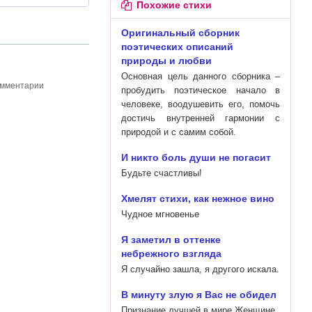
Похожие стихи
Оригинальный сборник
поэтических описаний
природы и любви
Основная цель данного сборника –
омментарии
пробудить поэтическое начало в
человеке, воодушевить его, помочь
достичь внутренней гармонии с
природой и с самим собой.
И никто боль души не погасит
Будьте счастливы!
Хмелят стихи, как нежное вино
Чудное мгновенье
Я заметил в оттенке
небрежного взгляда
Я случайно зашла, я другого искала.
В минуту злую я Вас не обидел
Признание лучшей в мире Женщине