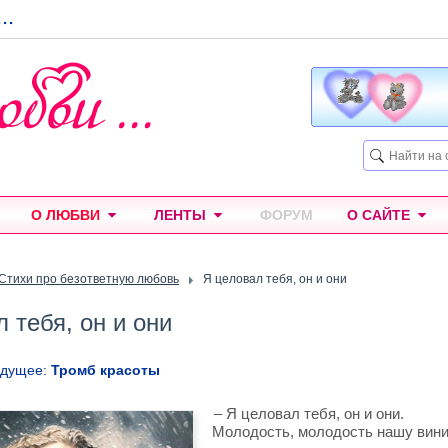
...
О ЛЮБВИ
ЛЕНТЫ
ФОРУМ
О САЙТЕ
Стихи про безответную любовь
Я целовал тебя, он и они
 тебя, он и они
ыдущее:
Тромб красоты
– Я целовал тебя, он и они.
Молодость, молодость нашу вини