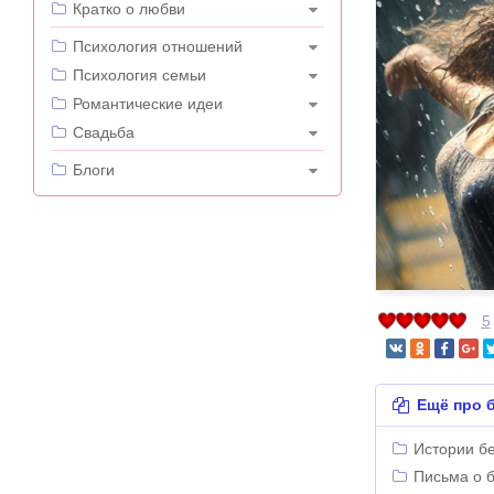
Кратко о любви
---
Психология отношений
Психология семьи
Романтические идеи
Свадьба
---
Блоги
5
Ещё про б
Истории б
Письма о 