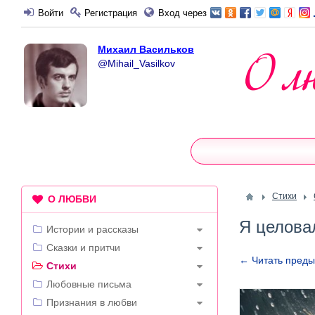
Войти
Регистрация
Вход через
Михаил Васильков
@Mihail_Vasilkov
Стихи
О ЛЮБВИ
Я целовал
Истории и рассказы
Сказки и притчи
← Читать пред
Стихи
Любовные письма
Признания в любви