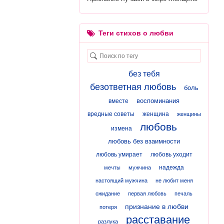
Теги стихов о любви
без тебя
безответная любовь
боль
воспоминания
вместе
вредные советы
женщина
женщины
любовь
измена
любовь без взаимности
любовь умирает
любовь уходит
надежда
мечты
мужчина
настоящий мужчина
не любит меня
ожидание
первая любовь
печаль
признание в любви
потеря
расставание
разлука