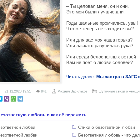
– Ты целовал меня, он и они.
Это мои были лучшие дни.
Годы шальные промчались, увы!
Что же теперь не заходите вы?
Или для вас моя чаша горька?
Или ласкать разучилась рука?
Или среди белоснежных ветвей
Вам не поёт о любви соловей?
Читать далее:
Мы завтра в ЗАГС 
21.12.2023
19:51
841
Михаил Васильков
Шуточные стихи о женщи
езответную любовь и как её пережить
езответной любви
Стихи о безответной любви
безответной любви
Безответная любовь - что дел