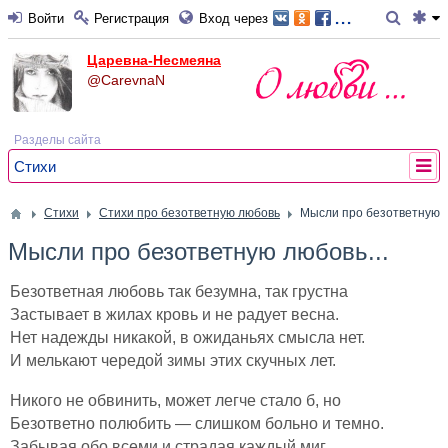
...
Войти
Регистрация
Вход через
Царевна-Несмеяна
@CarevnaN
Разделы сайта
Стихи
Стихи
Стихи про безответную любовь
Мысли про безответную л
Мысли про безответную любовь...
Безответная любовь так безумна, так грустна
Застывает в жилах кровь и не радует весна.
Нет надежды никакой, в ожиданьях смысла нет.
И мелькают чередой зимы этих скучных лет.
Никого не обвинить, может легче стало б, но
Безответно полюбить — слишком больно и темно.
Забывая обо всеми и страдая каждый миг,