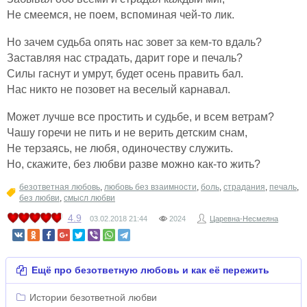
Не смеемся, не поем, вспоминая чей-то лик.
Но зачем судьба опять нас зовет за кем-то вдаль?
Заставляя нас страдать, дарит горе и печаль?
Силы гаснут и умрут, будет осень править бал.
Нас никто не позовет на веселый карнавал.
Может лучше все простить и судьбе, и всем ветрам?
Чашу горечи не пить и не верить детским снам,
Не терзаясь, не любя, одиночеству служить.
Но, скажите, без любви разве можно как-то жить?
безответная любовь
,
любовь без взаимности
,
боль
,
страдания
,
печаль
,
без любви
,
смысл любви
4.9
03.02.2018
21:44
2024
Царевна-Несмеяна
Ещё про безответную любовь и как её пережить
Истории безответной любви