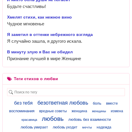
Будьте счастливы!
Хмелят стихи, как нежное вино
Чудное мгновенье
Я заметил в оттенке небрежного взгляда
Я случайно зашла, я другого искала.
В минуту злую я Вас не обидел
Признание лучшей в мире Женщине
Теги стихов о любви
безответная любовь
без тебя
боль
вместе
воспоминания
вредные советы
женщина
измена
женщины
любовь
любовь без взаимности
красавица
любовь умирает
любовь уходит
надежда
мечты