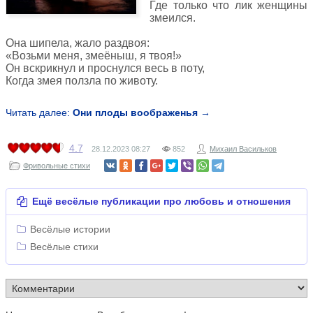
Где только что лик женщины
змеился.
Она шипела, жало раздвоя:
«Возьми меня, змеёныш, я твоя!»
Он вскрикнул и проснулся весь в поту,
Когда змея ползла по животу.
Читать далее:
Они плоды воображенья →
4.7
28.12.2023
08:27
852
Михаил Васильков
Фривольные стихи
Ещё весёлые публикации про любовь и отношения
Весёлые истории
Весёлые стихи