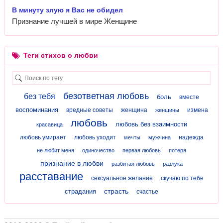
В минуту злую я Вас не обидел
Признание лучшей в мире Женщине
Теги стихов о любви
безответная любовь
без тебя
боль
вместе
воспоминания
вредные советы
женщина
измена
женщины
любовь
любовь без взаимности
красавица
любовь умирает
любовь уходит
надежда
мечты
мужчина
не любит меня
одиночество
первая любовь
потеря
признание в любви
разбитая любовь
разлука
расставание
сексуальное желание
скучаю по тебе
страсть
страдания
счастье