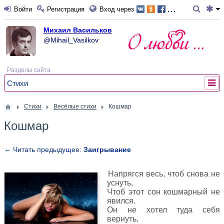
...
Войти
Регистрация
Вход через
Михаил Васильков
@Mihail_Vasilkov
Разделы сайта
Стихи
Стихи
Весёлые стихи
Кошмар
Кошмар
← Читать предыдущее:
Заигрывание
Напрягся весь, чтоб снова не
уснуть,
Чтоб этот сон кошмарный не
явился.
Он не хотел туда себя
вернуть,