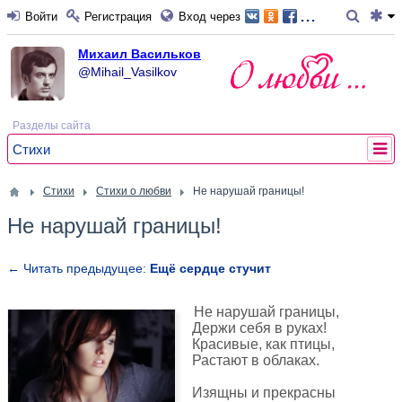
...
Войти
Регистрация
Вход через
Михаил Васильков
@Mihail_Vasilkov
Разделы сайта
Стихи
Стихи
Стихи о любви
Не нарушай границы!
Не нарушай границы!
← Читать предыдущее:
Ещё сердце стучит
Не нарушай границы,
Держи себя в руках!
Красивые, как птицы,
Растают в облаках.
Изящны и прекрасны