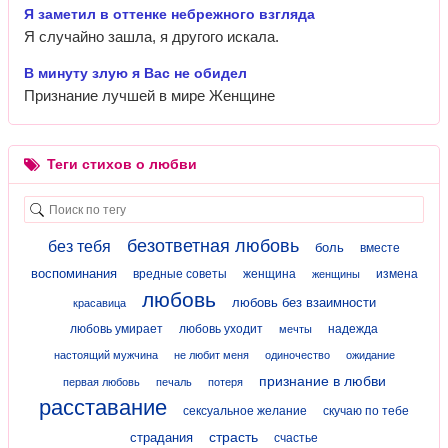
Я заметил в оттенке небрежного взгляда
Я случайно зашла, я другого искала.
В минуту злую я Вас не обидел
Признание лучшей в мире Женщине
Теги стихов о любви
безответная любовь
без тебя
боль
вместе
воспоминания
вредные советы
женщина
измена
женщины
любовь
любовь без взаимности
красавица
любовь умирает
любовь уходит
надежда
мечты
настоящий мужчина
не любит меня
одиночество
ожидание
признание в любви
первая любовь
печаль
потеря
расставание
сексуальное желание
скучаю по тебе
страсть
страдания
счастье