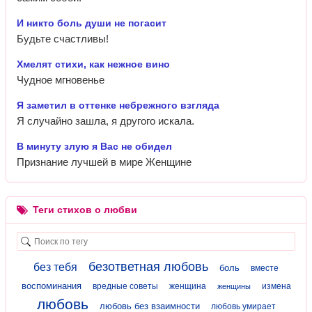
И никто боль души не погасит
Будьте счастливы!
Хмелят стихи, как нежное вино
Чудное мгновенье
Я заметил в оттенке небрежного взгляда
Я случайно зашла, я другого искала.
В минуту злую я Вас не обидел
Признание лучшей в мире Женщине
Теги стихов о любви
безответная любовь
без тебя
боль
вместе
воспоминания
вредные советы
женщина
измена
женщины
любовь
любовь без взаимности
любовь умирает