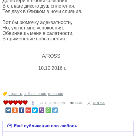
До потери в любви сознания.
В сплаве дикого душ сплетения,
Тел двух в близком в ночи слияния.
Вот бы рюмочку адекватности,
Но, уж нет мне успокоения.
Обвиняешь меня в халатности,
В применение соблазнения.
А/ROSS
10.10.2016 г.
страсть
,
соблазнение
,
желание
5
27.11.2019
18:39
1440
A/ROSS
Ещё публикации про любовь