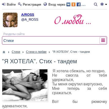
...
Войти
Регистрация
Вход через
A/ROSS
@A_ROSS
Разделы сайта
Стихи
Стихи
Стихи о любви
"Я ХОТЕЛА". Стих - тандем
"Я ХОТЕЛА". Стих - тандем
Я хотела сбежать, но поздно,
Не смогла от тебя
удержаться,
Ты меня окрутил виртуозно,
Мне теперь за себя
сражаться.
Вот бы рюмочку
адекватности,