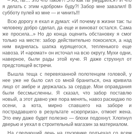
– Ах, ты… это что такое?! Это как ты умудрился? И что
я делать с этим «добром» буду?! Забор мне завалил! В
субботу пулей ко мне — и чинить!!!
Всю дорогу я ехал и думал: «И почему в жизни так: ты
человеку добро сделал, да еще и виноват остался. Сама
же просила...» Но до конца оценить обстановку я смог
только на месте: забор действительно покосился, а над
ним виднелась шапка курящегося, тепленького еще
навоза. И «аромат» он источал на всю округу. Мухи одни,
наверное, были рады этой куче. Я даже струхнул от
предстоящей встречи.
Вышла теща с перевязанной полотенцем головой, у
нее уже не было сил со мной браниться, она кривила
лицо от амбре и держалась за сердце. Мои оправдания
были бессмысленны. Я сказал, что забор поставлю
новый, а этот давно уже пора менять, навоз раскидаю по
осени, а кота, мирно спавшего на заборе и
пострадавшего в результате «сюрприза», отмоет жена.
Это ему даже будет полезно — блохи подохнут. Хлопнул
дверью и уехал в строительный магазин за материалом.
На следующий день на грузовике подъехал со всем