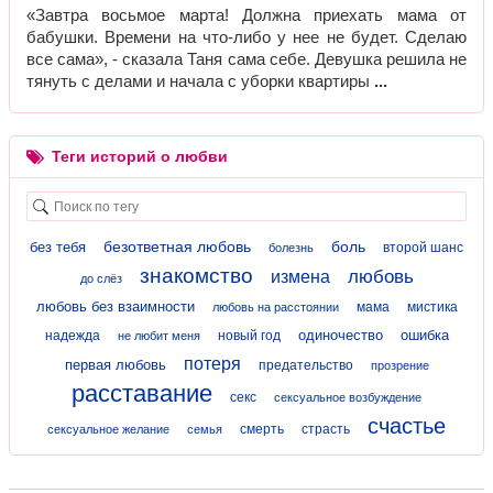
«Завтра восьмое марта! Должна приехать мама от
бабушки. Времени на что-либо у нее не будет. Сделаю
все сама», - сказала Таня сама себе. Девушка решила не
тянуть с делами и начала с уборки квартиры
Теги историй о любви
безответная любовь
боль
без тебя
второй шанс
болезнь
знакомство
любовь
измена
до слёз
любовь без взаимности
мама
мистика
любовь на расстоянии
одиночество
ошибка
надежда
новый год
не любит меня
потеря
первая любовь
предательство
прозрение
расставание
секс
сексуальное возбуждение
счастье
смерть
страсть
сексуальное желание
семья