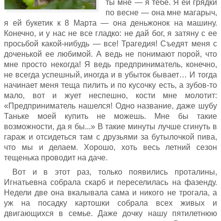
ты мне — я тебе. Я ей грядки
по весне — она мне магарыч,
я ей букетик к 8 Марта — она деньжонок на машину.
Конечно, и у нас не все гладко: не дай бог, я затяну с ее
просьбой какой-нибудь — все! Трагедия! Съедят меня с
доченькой ее любимой. А ведь не понимают порой, что
мне просто некогда! Я ведь предприниматель, конечно,
не всегда успешный, иногда и в убыток бывает… И тогда
начинает меня теща пилить и по кусочку есть, а зубов-то
мало, вот и жует неспешно, кости мне молотит:
«Предприниматель нашелся! Одно название, даже шубу
Таньке моей купить не можешь. Мне бы такие
возможности, да я бы...» В такие минуты лучше сгинуть в
гараж и отсидеться там с друзьями за бутылочкой пива,
что мы и делаем. Хорошо, хоть весь летний сезон
тещенька проводит на даче.
Вот и в этот раз, только появились проталины,
Игнатьевна собрала скарб и переселилась на фазенду.
Недели две она вкалывала сама и никого не трогала, а
уж на посадку картошки собрала всех живых и
двигающихся в семье. Даже дочку нашу пятилетнюю