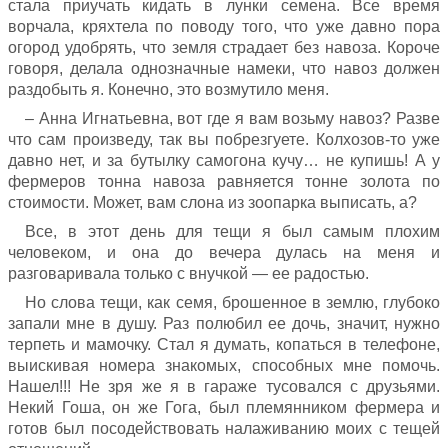
стала приучать кидать в лунки семена. Все время
ворчала, кряхтела по поводу того, что уже давно пора
огород удобрять, что земля страдает без навоза. Короче
говоря, делала однозначные намеки, что навоз должен
раздобыть я. Конечно, это возмутило меня.
– Анна Игнатьевна, вот где я вам возьму навоз? Разве
что сам произведу, так вы побрезгуете. Колхозов-то уже
давно нет, и за бутылку самогона кучу… не купишь! А у
фермеров тонна навоза равняется тонне золота по
стоимости. Может, вам слона из зоопарка выписать, а?
Все, в этот день для тещи я был самым плохим
человеком, и она до вечера дулась на меня и
разговаривала только с внучкой — ее радостью.
Но слова тещи, как семя, брошенное в землю, глубоко
запали мне в душу. Раз полюбил ее дочь, значит, нужно
терпеть и мамочку. Стал я думать, копаться в телефоне,
выискивая номера знакомых, способных мне помочь.
Нашел!!! Не зря же я в гараже тусовался с друзьями.
Некий Гоша, он же Гога, был племянником фермера и
готов был посодействовать налаживанию моих с тещей