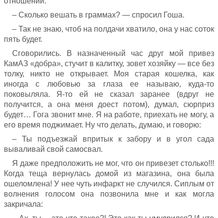
отношений.
– Сколько вешать в граммах? — спросил Гоша.
– Так не знаю, чтоб на полдачи хватило, она у нас соток
пять будет.
Сговорились. В назначенный час друг мой привез
КамАЗ «добра», стучит в калитку, зовет хозяйку — все без
толку, никто не открывает. Моя старая кошелка, как
иногда с любовью за глаза ее называю, куда-то
поковыляла. Я-то ей не сказал заранее (вдруг не
получится, а она меня доест потом), думал, сюрприз
будет… Гога звонит мне. Я на работе, приехать не могу, а
его время поджимает. Ну что делать, думаю, и говорю:
– Ты подъезжай впритык к забору и в угол сада
вываливай свой самосвал.
Я даже предположить не мог, что он привезет столько!!!
Когда теща вернулась домой из магазина, она была
ошеломлена! У нее чуть инфаркт не случился. Сиплым от
волнения голосом она позвонила мне и как могла
закричала: