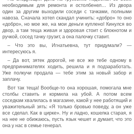
необходимым для ремонта и остолбенел… Из двора
один за другим выходили соседи с тачками, полными
навоза. Сначала хотел скандал учинить: «добро» то оно
«добро», но мое же, на мои деньги куплено! Кинулся во
двор, а там теща живая и здоровая стоит с блокнотом и
ручкой, сосед тачку грузит, а она палочку ставит.
– Что это вы, Игнатьевна, тут придумали? —
интересуюсь я.
– Да вот, зятек дорогой, не все же тебе одному в
предпринимателях ходить, решила и я подзаработать.
Уже полкучи продала — тебе этим за новый забор и
заплачу.
Вот так теща! Вообще-то она хорошая, помогала мне
столбы ставить и кормила на убой. А потом всем
соседкам хвалилась в магазине, какой у нее работящий и
уважительный зять: «Я только бровью поведу, а он уже
все сделал. Как в цирке». Ну и ладно, кошелка старая, я
на нее не обижаюсь, пусть язык чешет и думает, что это
она у нас в семье генерал.