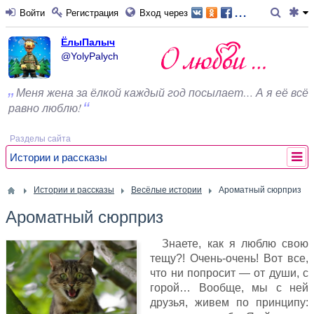
...
Войти
Регистрация
Вход через
ЁлыПалыч
@YolyPalych
Меня жена за ёлкой каждый год посылает… А я её всё
равно люблю!
Разделы сайта
Истории и рассказы
Истории и рассказы
Весёлые истории
Ароматный сюрприз
Ароматный сюрприз
Знаете, как я люблю свою
тещу?! Очень-очень! Вот все,
что ни попросит — от души, с
горой… Вообще, мы с ней
друзья, живем по принципу: