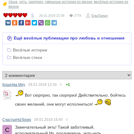
тёща
,
зять
,
сюрприз
,
смешные истории из жизни
,
весёлые истории из
жизни
5
26.01.2018
22:39
2779
ЁлыПалыч
Ещё весёлые публикации про любовь и отношения
Весёлые истории
Весёлые стихи
Коше4ка Мяу
28.01.2018
13:16
#
+1
Вот сюрприз, так сюрприз! Действительно, бойтесь
своих желаний, они могут исполниться!
СчастьеНаТроих
28.01.2018
16:45
#
Замечательный зять! Такой заботливый,
исполнительный.Ну, поодумаешь, чуть-чуть