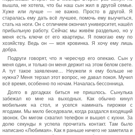
вышла, не хотела, что бы наш сын жил в другой семье.
Хуже или лучше — не важно. Просто в другой. Я
старалась ему дать всё лучшее, помочь ему выучиться,
стать на ноги. Он с отличием окончил университет, нашёл
прибыльную работу. Сейчас мы живём раздельно, но у
меня есть ключи от его квартиры. Я помогаю ему по
хозяйству. Ведь он — моя кровинка. Я хочу ему лишь
добра.
Подруги говорят, что я чересчур его опекаю. Сын у
меня один, и только он меня держит на этом белом свете.
А тут такое заявление… Неужели я ему больше не
нужна? Меня терзал этот вопрос, не давал покоя. Мучил
всё время, особенно по ночам. Началась бессонница.
Долго в догадках биться не пришлось. Сынулька
забежал ко мне на выходных. Как обычно кинул
мобильник на стол, и уселся наминать пирожки с
ягодами. Мы мило беседовали, когда раздался входящий
звонок. Он мигом схватил телефон и вышел с кухни. За
долю секунды я успела прочитать контакт. Там было
написано «Любимая». Как я раньше ничего не заметила и