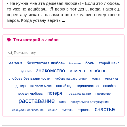
- Не нужна мне эта дешевая любовь! - Если это любовь,
то уже не дешёвая... Я верю в тот день, когда, наконец,
перестану искать глазами в потоке машин номер твоего
мерса. Когда устану верить
Теги историй о любви
безответная любовь
боль
без тебя
второй шанс
болезнь
знакомство
любовь
измена
до слёз
любовь без взаимности
мама
мистика
любовь на расстоянии
одиночество
ошибка
надежда
новый год
не любит меня
потеря
первая любовь
предательство
прозрение
расставание
секс
сексуальное возбуждение
счастье
смерть
страсть
сексуальное желание
семья