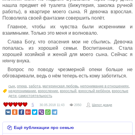
нашла предмет её туалета (бижутерия, заколка ручной
работы), в квартире моего сына. Я девочка взрослая.
Позволила своей фантазии совершить полёт.
Главное, чтобы их чувства были искренними и
взаимными. Только это меня и волновало.
Слава Богу, что опасения мои не сбылись. Девочка
попалась из хорошей семьи. Воспитанная. Стала
хорошей хозяйкой и женой для моего сына. Сейчас я
нянчу внука.
Вопрос по поводу чрезмерной опеки больше не
обговаривали, ведь о нём теперь есть кому заботиться.
сын
,
опека
,
забота
,
материнская любовь
,
непонимание в отношениях
,
недопонимание
,
взросление
,
взрослый
,
взрослый ребёнок
,
взрослые
дети
,
самостоятельность
5
30.05.2018
11:43
2050
Шепот дождя
Ещё публикации про семью