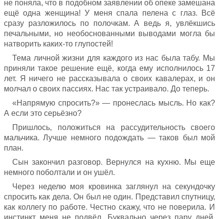
не поняла, что в подобном заявлении об опеке замешана
ещё одна женщина! У меня спала пелена с глаз. Всё
сразу разложилось по полочкам. А ведь я, увлёкшись
печальными, но необоснованными выводами могла бы
натворить каких-то глупостей!
Тема личной жизни для каждого из нас была табу. Мы
приняли такое решение ещё, когда ему исполнилось 17
лет. Я ничего не рассказывала о своих кавалерах, и он
молчал о своих пассиях. Нас так устраивало. До теперь.
«Напрямую спросить?» — пронеслась мысль. Но как?
А если это серьёзно?
Пришлось, положиться на рассудительность своего
мальчика. Лучше немного подождать — таков был мой
план.
Сын закончил разговор. Вернулся на кухню. Мы еще
немного поболтали и он ушёл.
Через неделю моя кровинка заглянул на секундочку
спросить как дела. Он был не один. Представил спутницу,
как коллегу по работе. Честно скажу, что не поверила. И
инстинкт меня не подвёл. Буквально через пару дней,