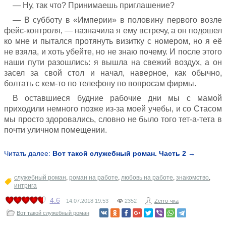
— Ну, так что? Принимаешь приглашение?
— В субботу в «Империи» в половину первого возле
фейс-контроля, — назначила я ему встречу, а он подошел
ко мне и пытался протянуть визитку с номером, но я её
не взяла, и хоть убейте, но не знаю почему. И после этого
наши пути разошлись: я вышла на свежий воздух, а он
засел за свой стол и начал, наверное, как обычно,
болтать с кем-то по телефону по вопросам фирмы.
В оставшиеся будние рабочие дни мы с мамой
приходили немного позже из-за моей учебы, и со Стасом
мы просто здоровались, словно не было того тет-а-тета в
почти уличном помещении.
Читать далее:
Вот такой служебный роман. Часть 2 →
служебный роман
,
роман на работе
,
любовь на работе
,
знакомство
,
интрига
4.6
14.07.2018
19:53
2352
Zerro-чка
Вот такой служебный роман