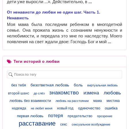
дети уже выросли ...». Действительно, в
От ненависти до любви не один шаг. Часть 1.
Ненависть
Моя мама была последним ребенком в многодетной
семье. Она прожила жизнь с сознанием ненужности и
нелюбимости, и передала это мне по наследству. Моего
появления на свет ждали двое: Господь Бог и мой
Теги историй о любви
безответная любовь
боль
без тебя
виртуальная любовь
знакомство
любовь
измена
второй шанс
до слёз
любовь без взаимности
мама
мистика
любовь на расстоянии
одиночество
ошибка
надежда
новый год
не любит меня
потеря
первая любовь
предательство
прозрение
расставание
секс
сексуальное возбуждение