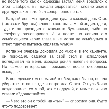
но после того как он однажды застал меня врасплох с
этой шваброй, мы начали здороваться, словно знаем
друг друга, хотя это был совершенно не так.
Каждый день мы приходили туда, и каждый день Стас
(так звали брутала) словно хвостом за мной ходил: где я,
туда и он приходил с какими-то бумажками, либо по
телефону разговаривал. И я постоянно ловила его
улыбающиеся карие глаза и не могла не улыбнуться в
ответ, тщетно пытаясь спрятать улыбку.
Когда же очередь доходила до уборки в его кабинете,
он приходил, садился за свой стол и исподлобья
поглядывал на меня, изредка роняя нелепые вопросы.
Но самое интересное произошло после очередных
выходных...
В понедельник мы с мамой в обед, как обычно, пошли
убираться в офис, где я встретила Стаса. Он улыбчиво
поздоровался со мной, как с подругой, а маме вежливо
сказал: «Здравствуйте».
— Чего это он с тобой на «ты»? — спросила она, будто
что-то подозревает.