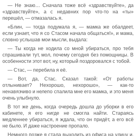
— Не знаю… Сначала тоже всё «здравствуйте», да
«здравствуйте», а с недавних пор что-то на «ты»
перешёл, — отмазалась я.
«Блин, — тогда подумала я, — мамка же обалдеет,
если узнает, что я со Стасом начала общаться!», и мама,
словно услышав мои мысли, выдала:
— Ты когда не ходила со мной убираться, про тебя
спрашивали тут, мол, почему сегодня без помощницы. В
особенности этот вот, ну, который поздоровался с тобой.
— Стас, — перебила я её.
— Вот, да, Стас. Сказал такой: «От работы
отлынивает? Нехорошо, нехорошо», — как-то
ненавязчиво и нелепо спалила мне его мамка, и это меня
очень улыбнуло.
В тот же день, когда очередь дошла до уборки в его
кабинете, я его нигде не смогла найти. Стараясь
медленнее убираться, я ждала, что он придёт, а его всё
не было. И даже настроение пропало.
Немного позже я стала выходить из офиса на улицу и,