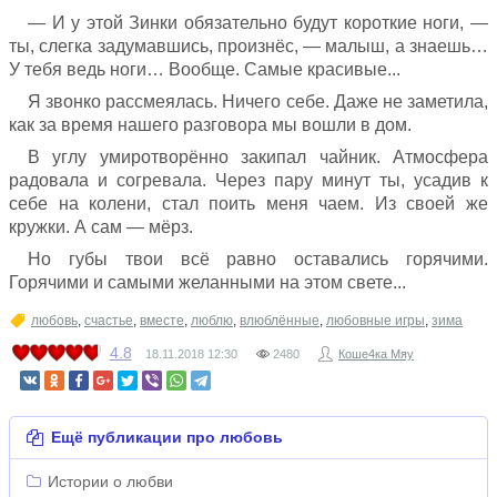
— И у этой Зинки обязательно будут короткие ноги, —
ты, слегка задумавшись, произнёс, — малыш, а знаешь…
У тебя ведь ноги… Вообще. Самые красивые...
Я звонко рассмеялась. Ничего себе. Даже не заметила,
как за время нашего разговора мы вошли в дом.
В углу умиротворённо закипал чайник. Атмосфера
радовала и согревала. Через пару минут ты, усадив к
себе на колени, стал поить меня чаем. Из своей же
кружки. А сам — мёрз.
Но губы твои всё равно оставались горячими.
Горячими и самыми желанными на этом свете...
любовь
,
счастье
,
вместе
,
люблю
,
влюблённые
,
любовные игры
,
зима
4.8
18.11.2018
12:30
2480
Коше4ка Мяу
Ещё публикации про любовь
Истории о любви