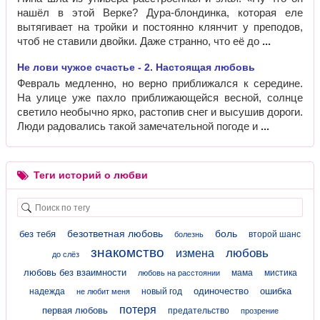
нашёл в этой Верке? Дура-блондинка, которая еле
вытягивает на тройки и постоянно клянчит у преподов,
чтоб не ставили двойки. Даже странно, что её до
Не лови чужое счастье - 2. Настоящая любовь
Февраль медленно, но верно приближался к середине.
На улице уже пахло приближающейся весной, солнце
светило необычно ярко, растопив снег и высушив дороги.
Люди радовались такой замечательной погоде и
Теги историй о любви
безответная любовь
боль
без тебя
второй шанс
болезнь
знакомство
любовь
измена
до слёз
любовь без взаимности
мама
мистика
любовь на расстоянии
одиночество
ошибка
надежда
новый год
не любит меня
потеря
первая любовь
предательство
прозрение