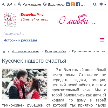
...
Войти
Регистрация
Вход через
Коше4ка Мяу
@koshe4ka_miau
Разделы сайта
Истории и рассказы
Истории и рассказы
Истории любви
Кусочек нашего счастья
Кусочек нашего счастья
Это был самый волшебный
вечер зимы. Строчками не
передать вздохи, эмоции,
нежный тихий шёпот, а затем
пронзительный крик. Мы с
тобой баловались как дети. Я
ходила по дому в твоей
тёмно-синей рубашке, от которой так приятно пахло