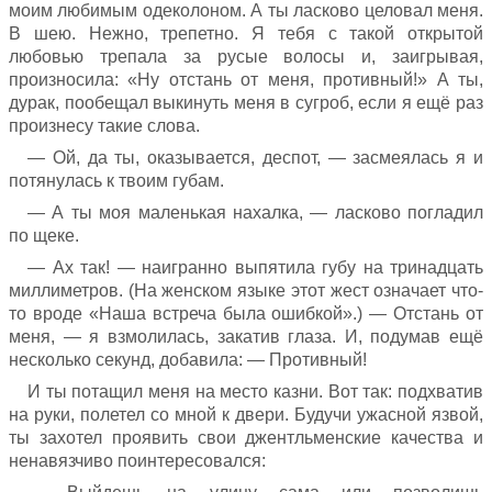
моим любимым одеколоном. А ты ласково целовал меня.
В шею. Нежно, трепетно. Я тебя с такой открытой
любовью трепала за русые волосы и, заигрывая,
произносила: «Ну отстань от меня, противный!» А ты,
дурак, пообещал выкинуть меня в сугроб, если я ещё раз
произнесу такие слова.
— Ой, да ты, оказывается, деспот, — засмеялась я и
потянулась к твоим губам.
— А ты моя маленькая нахалка, — ласково погладил
по щеке.
— Ах так! — наигранно выпятила губу на тринадцать
миллиметров. (На женском языке этот жест означает что-
то вроде «Наша встреча была ошибкой».) — Отстань от
меня, — я взмолилась, закатив глаза. И, подумав ещё
несколько секунд, добавила: — Противный!
И ты потащил меня на место казни. Вот так: подхватив
на руки, полетел со мной к двери. Будучи ужасной язвой,
ты захотел проявить свои джентльменские качества и
ненавязчиво поинтересовался: