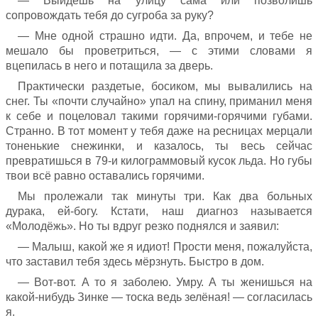
— Выйдешь на улицу сама или позволишь
сопровождать тебя до сугроба за руку?
— Мне одной страшно идти. Да, впрочем, и тебе не
мешало бы проветриться, — с этими словами я
вцепилась в него и потащила за дверь.
Практически раздетые, босиком, мы вывалились на
снег. Ты «почти случайно» упал на спину, приманил меня
к себе и поцеловал такими горячими-горячими губами.
Странно. В тот момент у тебя даже на ресницах мерцали
тоненькие снежинки, и казалось, ты весь сейчас
превратишься в 79-и килограммовый кусок льда. Но губы
твои всё равно оставались горячими.
Мы пролежали так минуты три. Как два больных
дурака, ей-богу. Кстати, наш диагноз называется
«Молодёжь». Но ты вдруг резко поднялся и заявил:
— Малыш, какой же я идиот! Прости меня, пожалуйста,
что заставил тебя здесь мёрзнуть. Быстро в дом.
— Вот-вот. А то я заболею. Умру. А ты женишься на
какой-нибудь Зинке — тоска ведь зелёная! — согласилась
я.