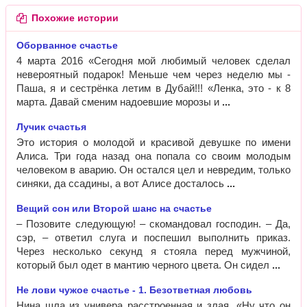
Похожие истории
Оборванное счастье
4 марта 2016 «Сегодня мой любимый человек сделал
невероятный подарок! Меньше чем через неделю мы -
Паша, я и сестрёнка летим в Дубай!!! «Ленка, это - к 8
марта. Давай сменим надоевшие морозы и
Лучик счастья
Это история о молодой и красивой девушке по имени
Алиса. Три года назад она попала со своим молодым
человеком в аварию. Он остался цел и невредим, только
синяки, да ссадины, а вот Алисе досталось
Вещий сон или Второй шанс на счастье
– Позовите следующую! – скомандовал господин. – Да,
сэр, – ответил слуга и поспешил выполнить приказ.
Через несколько секунд я стояла перед мужчиной,
который был одет в мантию черного цвета. Он сидел
Не лови чужое счастье - 1. Безответная любовь
Нина шла из универа расстроенная и злая. «Ну что он