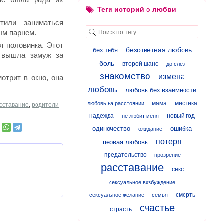
Теги историй о любви
тили заниматься
ым парнем.
я половинка. Этот
безответная любовь
без тебя
 вышла замуж за
боль
второй шанс
до слёз
знакомство
измена
отрит в окно, она
любовь
любовь без взаимности
мама
мистика
любовь на расстоянии
сставание
,
родители
надежда
новый год
не любит меня
одиночество
ошибка
ожидание
потеря
первая любовь
предательство
прозрение
расставание
секс
сексуальное возбуждение
смерть
сексуальное желание
семья
счастье
страсть