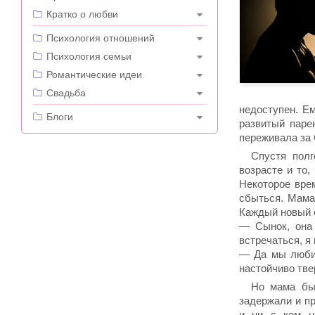
Кратко о любви
---
Психология отношений
Психология семьи
Романтические идеи
Свадьба
недоступен. Ем
---
Блоги
развитый паре
переживала за 
Спустя полг
возрасте и то,
Некоторое вре
сбыться. Мама
Каждый новый с
— Сынок, она 
встречаться, я
— Да мы любим
настойчиво тве
Но мама был
задержали и пр
и ни с кем н