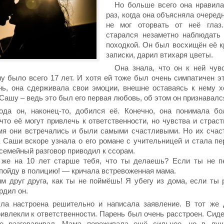
Но больше всего она нравил
раз, когда она объясняла очеред
не мог оторвать от неё глаз
старался незаметно наблюдать 
походкой. Он был восхищён её к
записки, дарил втихаря цветы.
Она знала, что он к ней чув
у было всего 17 лет. И хотя ей тоже был очень симпатичен эт
нь, она сдерживала свои эмоции, внешне оставаясь к нему 
Сашу – ведь это был его первая любовь, об этом он признавалс
ода он, наконец-то, добился её. Конечно, она понимала б
 что её могут привлечь к ответственности, но чувства и страс
мя они встречались и были самыми счастливыми. Но их счас
 Саши вскоре узнала о его романе с учительницей и стала пе
емейный разговор приводил к ссорам.
же на 10 лет старше тебя, что ты делаешь? Если ты не п
 пойду в полицию! — кричала встревоженная мама.
 друг друга, как ты не поймёшь! Я убегу из дома, если ты
рдил он.
а настроена решительно и написала заявление. В тот же 
ивлекли к ответственности. Парень был очень расстроен. Сиде
е разговаривал. Мама переживала ещё сильнее, но в ду