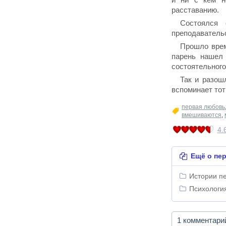
расставанию.
Состоялся 
преподаватель
Прошло врем
парень нашел
состоятельного
Так и разош
вспоминает тот
первая любовь
вмешиваются
,
4.
Ещё о пе
Истории п
Психологи
1 комментари