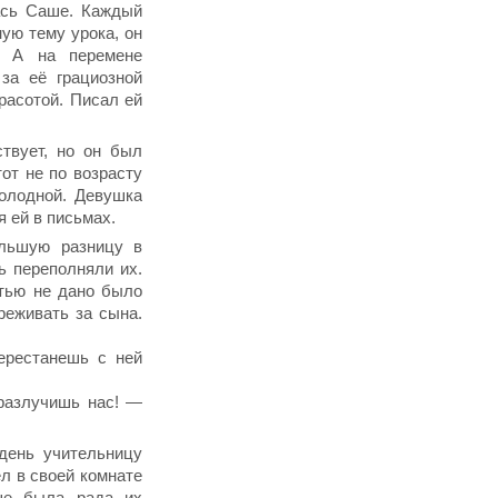
ась Саше. Каждый
ную тему урока, он
. А на перемене
за её грациозной
расотой. Писал ей
ствует, но он был
от не по возрасту
холодной. Девушка
я ей в письмах.
ольшую разницу в
ть переполняли их.
тью не дано было
реживать за сына.
ерестанешь с ней
 разлучишь нас! —
день учительницу
л в своей комнате
ше была рада их