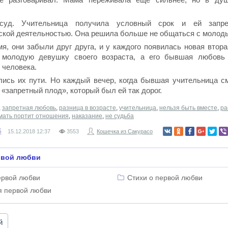
суд. Учительница получила условный срок и ей запре
ской деятельностью. Она решила больше не общаться с молод
я, они забыли друг друга, и у каждого появилась новая втора
 молодую девушку своего возраста, а его бывшая любовь
 человека.
лись их пути. Но каждый вечер, когда бывшая учительница см
 «запретный плод», который был ей так дорог.
,
запретная любовь
,
разница в возрасте
,
учительница
,
нельзя быть вместе
,
ра
мать портит отношения
,
наказание
,
не судьба
6
15.12.2018
12:37
3553
Кошечка из Сакурасо
рвой любви
ервой любви
Стихи о первой любви
я первой любви
й