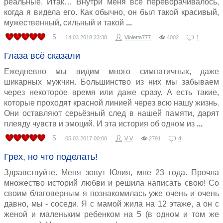
реальные. Итак… Внутри меня всё переворачивалось,
когда я видела его. Как обычно, он был такой красивый,
мужественный, сильный и такой
5
14.03.2018
23:38
Violetta777
4002
1
Глаза всё сказали
Ежедневно мы видим много симпатичных, даже
шикарных мужчин. Большинство из них мы забываем
через некоторое время или даже сразу. А есть такие,
которые проходят красной линией через всю нашу жизнь.
Они оставляют серьёзный след в нашей памяти, дарят
плеяду чувств и эмоций. И эта история об одном из
5
05.03.2017
00:00
V V
2791
4
Грех, но что поделать!
Здравствуйте. Меня зовут Юлия, мне 23 года. Прочла
множество историй любви и решила написать свою! Со
своим благоверным я познакомилась уже очень и очень
давно, мы - соседи. Я с мамой жила на 12 этаже, а он с
женой и маленьким ребенком на 5 (в одном и том же