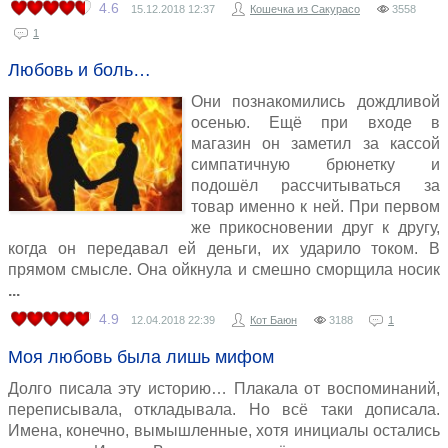
4.6
15.12.2018
12:37
Кошечка из Сакурасо
3558
1
Любовь и боль…
Они познакомились дождливой
осенью. Ещё при входе в
магазин он заметил за кассой
симпатичную брюнетку и
подошёл рассчитываться за
товар именно к ней. При первом
же прикосновении друг к другу,
когда он передавал ей деньги, их ударило током. В
прямом смысле. Она ойкнула и смешно сморщила носик
4.9
12.04.2018
22:39
Кот Баюн
3188
1
Моя любовь была лишь мифом
Долго писала эту историю… Плакала от воспоминаний,
переписывала, откладывала. Но всё таки дописала.
Имена, конечно, вымышленные, хотя инициалы остались