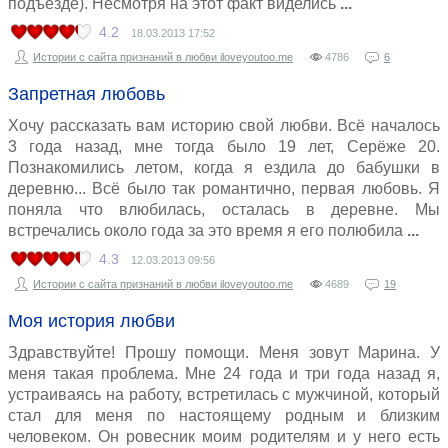
подъезде). Несмотря на этот факт виделись
4.2
18.03.2013
17:52
Истории с сайта признаний в любви iloveyoutoo.me
4786
6
Запретная любовь
Хочу рассказать вам историю свой любви. Всё началось
3 года назад, мне тогда было 19 лет, Серёже 20.
Познакомились летом, когда я ездила до бабушки в
деревню... Всё было так романтично, первая любовь. Я
поняла что влюбилась, осталась в деревне. Мы
встречались около года за это время я его полюбила
4.3
12.03.2013
09:56
Истории с сайта признаний в любви iloveyoutoo.me
4689
19
Моя история любви
Здравствуйте! Прошу помощи. Меня зовут Марина. У
меня такая проблема. Мне 24 года и три года назад я,
устраиваясь на работу, встретилась с мужчиной, который
стал для меня по настоящему родным и близким
человеком. Он ровесник моим родителям и у него есть