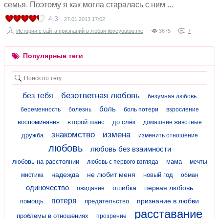
семья. Поэтому я как могла старалась с ним
4.3
27.01.2013
17:02
Истории с сайта признаний в любви iloveyoutoo.me
3675
7
Популярные теги
безответная любовь
без тебя
безумная любовь
боль
беременность
болезнь
боль потери
взросление
воспоминания
второй шанс
до слёз
домашние животные
знакомство
измена
дружба
изменить отношение
любовь
любовь без взаимности
любовь на расстоянии
мама
любовь с первого взгляда
мечты
надежда
не любит меня
новый год
мистика
обман
одиночество
ошибка
первая любовь
ожидание
потеря
признание в любви
помощь
предательство
расставание
проблемы в отношениях
прозрение