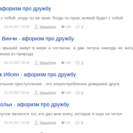
 афоризм про дружбу
 тобой, когда ты не прав. Когда ты прав, всякий будет с тобой.
01.02.2017
20:20
МамаНадя
234
0
 Винчи - афоризм про дружбу
 крышей живут в мире и согласии, а два петуха никогда не мог
такова их природа.
01.02.2017
20:18
МамаНадя
169
0
ик Ибсен - афоризм про дружбу
ельное преступление - это злоупотребление доверием друга.
01.02.2017
20:16
МамаНадя
196
0
ольн - афоризм про дружбу
гом является тот, кто дал мне книгу, которую я еще не читал.
01.02.2017
20:08
МамаНадя
211
0