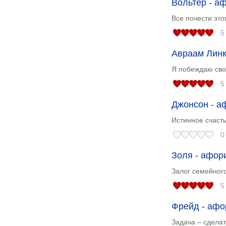
Вольтер - а
Все почести это
5
Авраам Линк
Я побеждаю свои
5
Джонсон - а
Истинное счасть
0
Золя - афор
Залог семейного
5
Фрейд - афо
Задача – сделат