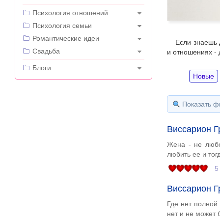
---
Психология отношений
Психология семьи
Романтические идеи
Если знаешь 
Свадьба
и отношениях - 
---
Блоги
Новые
Показать ф
Виссарион Г
Жена - не любо
любить ее и тог
5
Виссарион Г
Где нет полной 
нет и не может