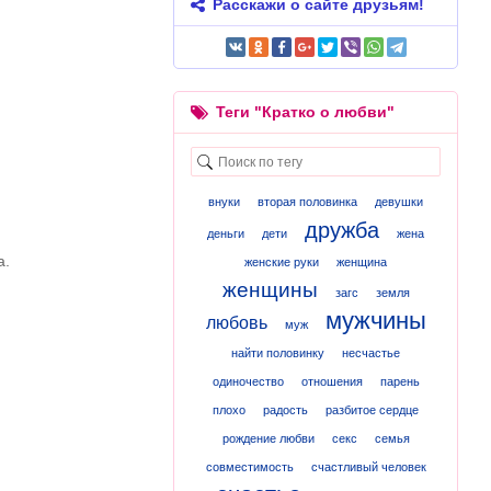
Расскажи о сайте друзьям!
Теги "Кратко о любви"
внуки
вторая половинка
девушки
дружба
деньги
дети
жена
а.
женские руки
женщина
женщины
загс
земля
мужчины
любовь
муж
найти половинку
несчастье
одиночество
отношения
парень
плохо
радость
разбитое сердце
рождение любви
секс
семья
совместимость
счастливый человек