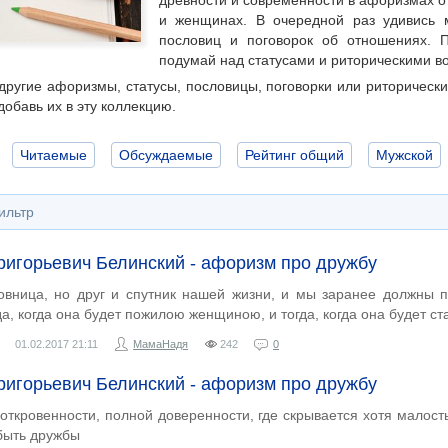
древности и современности в афоризмах о
и женщинах. В очередной раз удивись 
пословиц и поговорок об отношениях. 
подумай над статусами и риторическими в
другие афоризмы, статусы, пословицы, поговорки или риторическ
добавь их в эту коллекцию.
Читаемые
Обсуждаемые
Рейтинг общий
Мужской
ильтр
ригорьевич Белинский - афоризм про дружбу
вница, но друг и спутник нашей жизни, и мы заранее должны п
да, когда она будет пожилою женщиною, и тогда, когда она будет с
01.02.2017
21:11
МамаНадя
242
0
ригорьевич Белинский - афоризм про дружбу
откровенности, полной доверенности, где скрывается хотя малость
 быть дружбы