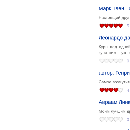
Марк Твен -
Настоящий друг с
5
Леонардо да
Куры под одной
курятнике - уж 
0
автор: Генр
Самое возмутит
4
Авраам Линк
Моим лучшим дру
0