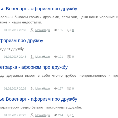
ье Вовенарг - афоризм про дружбу
вольны бываем своими друзьями, если они, ценя наши хорошие к
акже и наши недостатки.
01.02.2017
20:50
МамаНадя
185
0
афоризм про дружбу
здает дружбу.
01.02.2017
20:48
МамаНадя
191
0
етрарка - афоризм про дружбу
ду друзьями имеет в себе что-то грубое, неприязненное и пр
01.02.2017
20:26
МамаНадя
177
0
ье Вовенарг - афоризм про дружбу
характером редко бывают постоянны в дружбе.
01.02.2017
20:22
МамаНадя
214
1