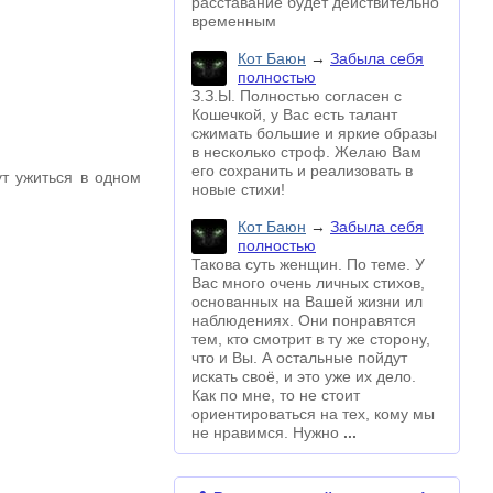
расставание будет действительно
временным
Кот Баюн
→
Забыла себя
полностью
З.З.Ы. Полностью согласен с
Кошечкой, у Вас есть талант
сжимать большие и яркие образы
в несколько строф. Желаю Вам
его сохранить и реализовать в
ут ужиться в одном
новые стихи!
Кот Баюн
→
Забыла себя
полностью
Такова суть женщин. По теме. У
Вас много очень личных стихов,
основанных на Вашей жизни ил
наблюдениях. Они понравятся
тем, кто смотрит в ту же сторону,
что и Вы. А остальные пойдут
искать своё, и это уже их дело.
Как по мне, то не стоит
ориентироваться на тех, кому мы
не нравимся. Нужно