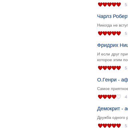
5
Чарлз Робер
Никогда не всту
5
Фридрих Ниц
И если друг при
которое этим п
5
О.Генри - а
Самое приятное 
4
Демокрит - 
Дружба одного 
5