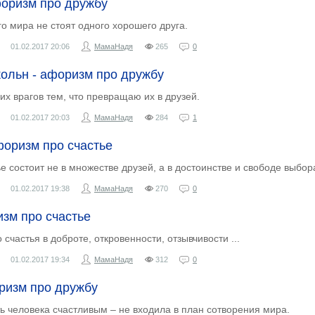
форизм про дружбу
го мира не стоят одного хорошего друга.
01.02.2017
20:06
МамаНадя
265
0
ольн - афоризм про дружбу
х врагов тем, что превращаю их в друзей.
01.02.2017
20:03
МамаНадя
284
1
форизм про счастье
е состоит не в множестве друзей, а в достоинстве и свободе выбор
01.02.2017
19:38
МамаНадя
270
0
изм про счастье
 счастья в доброте, откровенности, отзывчивости ...
01.02.2017
19:34
МамаНадя
312
0
ризм про дружбу
ь человека счастливым – не входила в план сотворения мира.