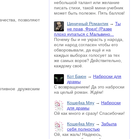
небольшой талант или желание
писать стихи, такой мини-учебник
может быть полезен. Пять баллов!
ачества, позволяют
Циничный Романтик
→
Ты
не прав, Фред! (Разве
плохо купаться с Мальвино...
Почему бы и не украсть у народа,
если народ согласен чтобы его
обворовывали, да ещё и на
каждых выборах голосует за тех
же самых воров? Действительно,
каждому своё.
Кот Баюн
→
Наброски для
драмы
С возвращением! Да это наброски
отивное дружеским
на целый роман. Ждём!
Коше4ка Мяу
→
Наброски
для драмы
Ой как много и сразу! Спасибочки!
Коше4ка Мяу
→
Забыла
себя полностью
Ой, как жаль! Надеюсь,