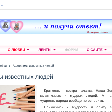
...
О ЛЮБВИ
ЛЕНТЫ
ФОРУМ
О САЙТЕ
любви
Афоризмы известных людей
 известных людей
Краткость - сестра таланта. Наша З
талантливых и мудрых людей. А наб
мудрость народа вообще не оспоримы.
Прикоснись к мудрости и опыту з