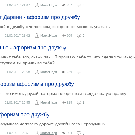
01.02.2017
21:07
МамаНадя
237
0
т Дарвин - афоризм про дружбу
пай в дружбу с человеком, которого не можешь уважать.
01.02.2017
21:02
МамаНадя
205
0
ше - афоризм про дружбу
чинит тебе зло, скажи так: "Я прощаю себе то, что сделал ты мне; н
оступком ты причинил себе?
01.02.2017
20:58
МамаНадя
239
0
форизм афоризмы про дружбу
- это иметь друзей, которые говорят вам всегда чистую правду.
01.02.2017
20:55
МамаНадя
215
1
афоризм про дружбу
разумного человека дороже дружбы всех неразумных.
01.02.2017
20:51
МамаНадя
204
0