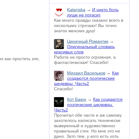
Kateriska
→
И никто боль
души не погасит
Как много правды сказано всего в
нескольких строчках! Вы точно
знаток женских душ!
Циничный Романтик
→
Оригинальный словарь
красивых слов
Работа не просто огромная, а
о как простить зло,
фантастическая! Спасибо!
Михаил Васильков
→
Как
создаются поэтические
шедевры. Часть2
Спасибо!
Кот Баюн
→
Как создаются
поэтические шедевры.
Часть2
Прочитал обе части и аж самому
захотелось написать технически
выверенный и художественно
правильный стих. Но мне это не
дано. Зато тем, у кого есть хоть