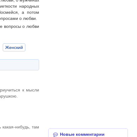
 любви, о мужчинах
меткости народных
Посмейся, а потом
опросами о любви.
ие вопросы о любви
Женский
риучиться к мысли
тарушкою.
 какая-нибудь, там
Новые комментарии