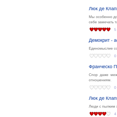
Люк де Клап
Мы особенно до
себе замечать т
5
Демокрит - 
Единомыслие со
0
Франческо П
Спор даже меж
отношениям.
0
Люк де Клап
Люди с пылким 
4