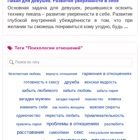
Пикап для девушек. Развитие уверенности в себе
Основная задача для девушек, решившихся освоить
технику пикапа – развитие уверенности в себе. Развитие
глубокой внутренней убеждённости в том, что при
желании ты сможешь понравиться кому угодно, будь
Теги "Психологии отношений"
гармония в отношениях
безответная любовь
вернуть отношения
дружба
готовность к сексу
женская мудрость
забыть любимого
забыть любовь
забыть парня
загадки мужчин
измена
загадки парней
знакомство
изменить себя
мужские секреты
как понять женщину
привлекательность
одиночество
перестать любить
проблемы в отношениях
разлюбить
привлечь парня
расставание
секс
самообман
сексуальное желание