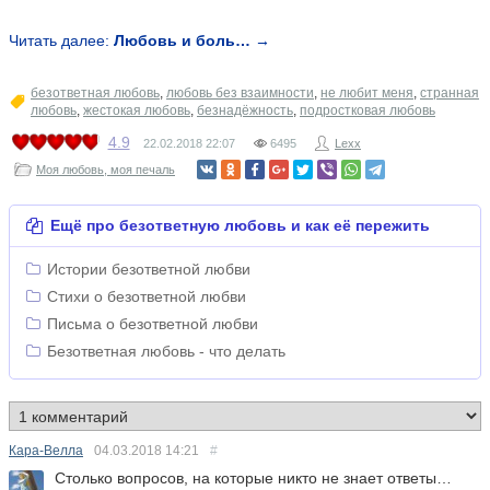
Читать далее:
Любовь и боль… →
безответная любовь
,
любовь без взаимности
,
не любит меня
,
странная
любовь
,
жестокая любовь
,
безнадёжность
,
подростковая любовь
4.9
22.02.2018
22:07
6495
Lexx
Моя любовь, моя печаль
Ещё про безответную любовь и как её пережить
Истории безответной любви
Стихи о безответной любви
Письма о безответной любви
Безответная любовь - что делать
Кара-Велла
04.03.2018
14:21
#
Столько вопросов, на которые никто не знает ответы…