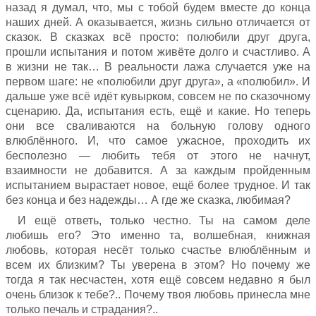
назад я думал, что, мы с тобой будем вместе до конца
наших дней. А оказывается, жизнь сильно отличается от
сказок. В сказках всё просто: полюбили друг друга,
прошли испытания и потом живёте долго и счастливо. А
в жизни не так… В реальности лажа случается уже на
первом шаге: не «полюбили друг друга», а «полюбил». И
дальше уже всё идёт кувырком, совсем не по сказочному
сценарию. Да, испытания есть, ещё и какие. Но теперь
они все сваливаются на больную голову одного
влюблённого. И, что самое ужасное, проходить их
бесполезно — любить тебя от этого не начнут,
взаимности не добавится. А за каждым пройденным
испытанием вырастает новое, ещё более трудное. И так
без конца и без надежды… А где же сказка, любимая?
И ещё ответь, только честно. Ты на самом деле
любишь его? Это именно та, волшебная, книжная
любовь, которая несёт только счастье влюблённым и
всем их близким? Ты уверена в этом? Но почему же
тогда я так несчастен, хотя ещё совсем недавно я был
очень близок к тебе?.. Почему твоя любовь принесла мне
только печаль и страдания?..