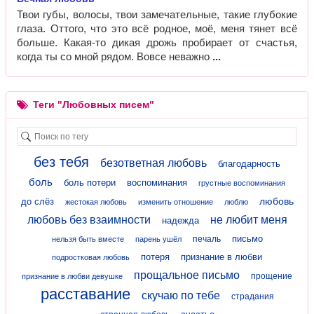
Твои губы, волосы, твои замечательные, такие глубокие
глаза. Оттого, что это всё родное, моё, меня тянет всё
больше. Какая-то дикая дрожь пробирает от счастья,
когда ты со мной рядом. Вовсе неважно
Теги "Любовных писем"
без тебя
безответная любовь
благодарность
боль
боль потери
воспоминания
грустные воспоминания
любовь
до слёз
жестокая любовь
изменить отношение
люблю
любовь без взаимности
не любит меня
надежда
письмо
печаль
нельзя быть вместе
парень ушёл
потеря
признание в любви
подростковая любовь
прощальное письмо
прощение
признание в любви девушке
расставание
скучаю по тебе
страдания