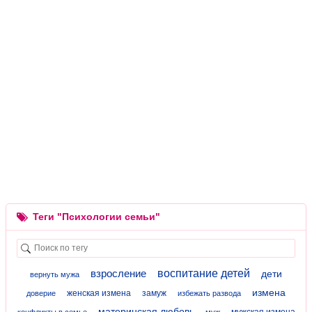
Теги "Психологии семьи"
взросление
воспитание детей
дети
вернуть мужа
измена
женская измена
замуж
доверие
избежать развода
материнская любовь
мужская измена
конфликты в семье
муж