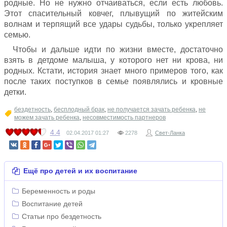
родные. Но не нужно отчаиваться, если есть любовь.
Этот спасительный ковчег, плывущий по житейским
волнам и терпящий все удары судьбы, только укрепляет
семью.
Чтобы и дальше идти по жизни вместе, достаточно
взять в детдоме малыша, у которого нет ни крова, ни
родных. Кстати, история знает много примеров того, как
после таких поступков в семье появлялись и кровные
детки.
бездетность
,
бесплодный брак
,
не получается зачать ребенка
,
не
можем зачать ребенка
,
несовместимость партнеров
4.4
02.04.2017
01:27
2278
Свет-Ланка
Ещё про детей и их воспитание
Беременность и роды
Воспитание детей
Статьи про бездетность