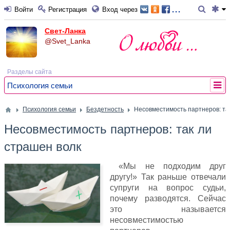
...
Войти
Регистрация
Вход через
Свет-Ланка
@Svet_Lanka
Разделы сайта
Психология семьи
Психология семьи
Бездетность
Несовместимость партнеров: та
Несовместимость партнеров: так ли
страшен волк
«Мы не подходим друг
другу!» Так раньше отвечали
супруги на вопрос судьи,
почему разводятся. Сейчас
это называется
несовместимостью