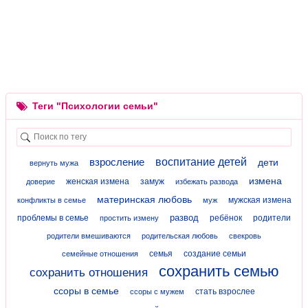
Теги "Психологии семьи"
взросление
воспитание детей
дети
вернуть мужа
измена
женская измена
замуж
доверие
избежать развода
материнская любовь
мужская измена
конфликты в семье
муж
развод
проблемы в семье
ребёнок
родители
простить измену
родители вмешиваются
родительская любовь
свекровь
семья
создание семьи
семейные отношения
сохранить семью
сохранить отношения
ссоры в семье
стать взрослее
ссоры с мужем