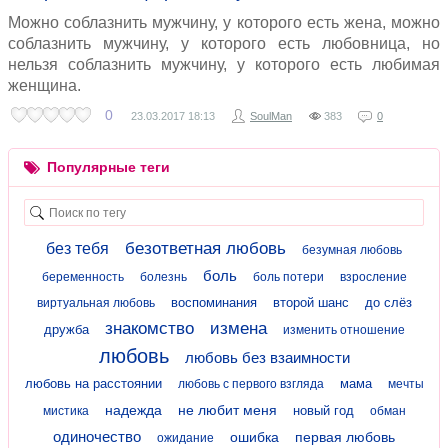
Можно соблазнить мужчину, у которого есть жена, можно
соблазнить мужчину, у которого есть любовница, но
нельзя соблазнить мужчину, у которого есть любимая
женщина.
0
23.03.2017
18:13
SoulMan
383
0
Популярные теги
безответная любовь
без тебя
безумная любовь
боль
беременность
болезнь
боль потери
взросление
воспоминания
второй шанс
до слёз
виртуальная любовь
знакомство
измена
дружба
изменить отношение
любовь
любовь без взаимности
любовь на расстоянии
мама
любовь с первого взгляда
мечты
надежда
не любит меня
новый год
мистика
обман
одиночество
ошибка
первая любовь
ожидание