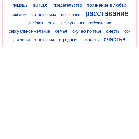
потеря
признание в любви
помощь
предательство
расставание
проблемы в отношениях
прозрение
секс
сексуальное возбуждение
ребёнок
семья
сексуальное желание
скучаю по тебе
смерть
сон
счастье
страсть
сохранить отношения
страдания