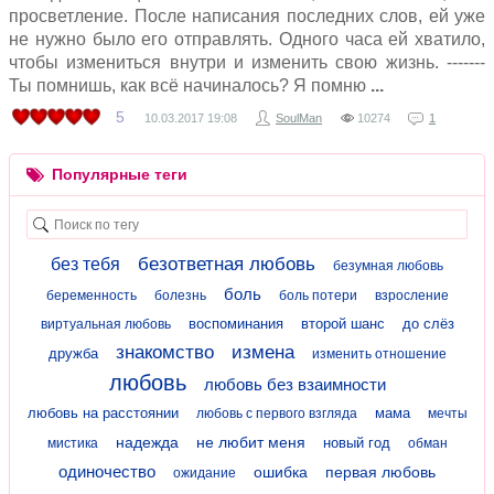
просветление. После написания последних слов, ей уже
не нужно было его отправлять. Одного часа ей хватило,
чтобы измениться внутри и изменить свою жизнь. -------
Ты помнишь, как всё начиналось? Я помню
5
10.03.2017
19:08
SoulMan
10274
1
Популярные теги
безответная любовь
без тебя
безумная любовь
боль
беременность
болезнь
боль потери
взросление
воспоминания
второй шанс
до слёз
виртуальная любовь
знакомство
измена
дружба
изменить отношение
любовь
любовь без взаимности
любовь на расстоянии
мама
любовь с первого взгляда
мечты
надежда
не любит меня
новый год
мистика
обман
одиночество
ошибка
первая любовь
ожидание