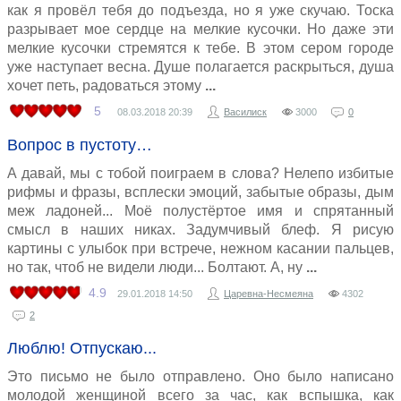
как я провёл тебя до подъезда, но я уже скучаю. Тоска
разрывает мое сердце на мелкие кусочки. Но даже эти
мелкие кусочки стремятся к тебе. В этом сером городе
уже наступает весна. Душе полагается раскрыться, душа
хочет петь, радоваться этому
5
08.03.2018
20:39
Василиск
3000
0
Вопрос в пустоту…
А давай, мы с тобой поиграем в слова? Нелепо избитые
рифмы и фразы, всплески эмоций, забытые образы, дым
меж ладоней... Моё полустёртое имя и спрятанный
смысл в наших никах. Задумчивый блеф. Я рисую
картины с улыбок при встрече, нежном касании пальцев,
но так, чтоб не видели люди... Болтают. А, ну
4.9
29.01.2018
14:50
Царевна-Несмеяна
4302
2
Люблю! Отпускаю...
Это письмо не было отправлено. Оно было написано
молодой женщиной всего за час, как вспышка, как