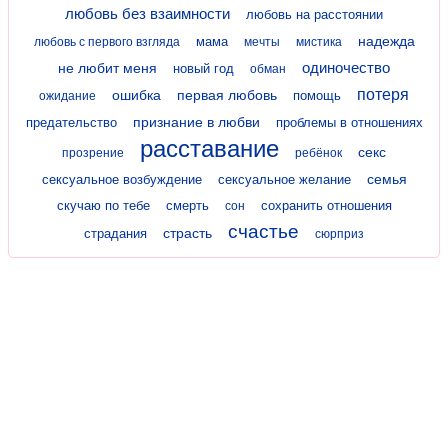
любовь без взаимности
любовь на расстоянии
надежда
мама
любовь с первого взгляда
мечты
мистика
одиночество
не любит меня
новый год
обман
потеря
ошибка
первая любовь
помощь
ожидание
признание в любви
предательство
проблемы в отношениях
расставание
секс
прозрение
ребёнок
семья
сексуальное возбуждение
сексуальное желание
скучаю по тебе
смерть
сохранить отношения
сон
счастье
страсть
страдания
сюрприз