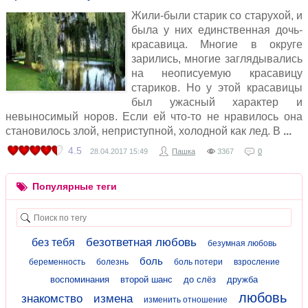
Жили-были старик со старухой, и
была у них единственная дочь-
красавица. Многие в округе
зарились, многие заглядывались
на неописуемую красавицу
стариков. Но у этой красавицы
был ужасный характер и
невыносимый норов. Если ей что-то не нравилось она
становилось злой, неприступной, холодной как лед. В
4.5
28.04.2017
15:49
Пашка
3367
0
Популярные теги
безответная любовь
без тебя
безумная любовь
боль
беременность
болезнь
боль потери
взросление
воспоминания
второй шанс
до слёз
дружба
любовь
знакомство
измена
изменить отношение