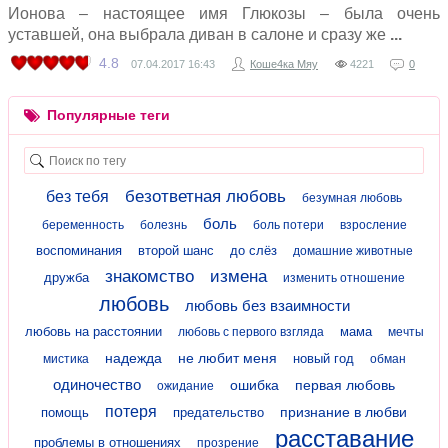
Ионова – настоящее имя Глюкозы – была очень
уставшей, она выбрала диван в салоне и сразу же
4.8
07.04.2017
16:43
Коше4ка Мяу
4221
0
Популярные теги
безответная любовь
без тебя
безумная любовь
боль
беременность
болезнь
боль потери
взросление
воспоминания
второй шанс
до слёз
домашние животные
знакомство
измена
дружба
изменить отношение
любовь
любовь без взаимности
любовь на расстоянии
мама
любовь с первого взгляда
мечты
надежда
не любит меня
новый год
мистика
обман
одиночество
ошибка
первая любовь
ожидание
потеря
признание в любви
помощь
предательство
расставание
проблемы в отношениях
прозрение