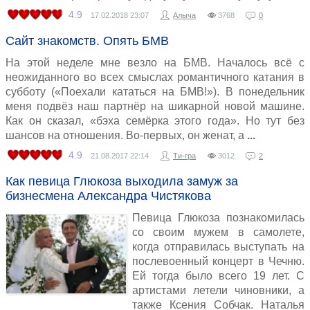
4.9
17.02.2018
23:07
Алыча
3768
0
Сайт знакомств. Опять БМВ
На этой неделе мне везло на БМВ. Началось всё с
неожиданного во всех смыслах романтичного катания в
субботу («Поехали кататься на БМВ!»). В понедельник
меня подвёз наш партнёр на шикарной новой машине.
Как он сказал, «бэха семёрка этого года». Но тут без
шансов на отношения. Во-первых, он женат, а
4.9
21.08.2017
22:14
Ти-гра
3012
2
Как певица Глюкоза выходила замуж за
бизнесмена Александра Чистякова
Певица Глюкоза познакомилась
со своим мужем в самолете,
когда отправилась выступать на
послевоенный концерт в Чечню.
Ей тогда было всего 19 лет. С
артистами летели чиновники, а
также Ксения Собчак. Наталья