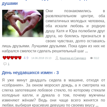
душами
Они познакомились в
развлекательном центре, оба
симпатичных молодых человека,
оба искали любовь и родную
душу. Катя и Юра полюбили друг
друга, но боялись признаться в
своих чувствах, долго оставаясь
лишь друзьями. Лучшими друзьями. Пока один из них не
набрался смелости сделать решительный шаг
4.9
14.06.2018
15:13
Кошечка из Сакурасо
3112
1
День неудавшихся измен - 3
Я уже минут двадцать сидела в машине, отходя от
«собрания». За окном моросил дождь, а я смотрела на
слегка запотевшее лобовое стекло, по которому стекали
холодные капли, и думала о том, почему мужчины
изменяют жёнам? Ведь они чаще всего женятся по
любви, выбирая красивую девушку по своему вкусу