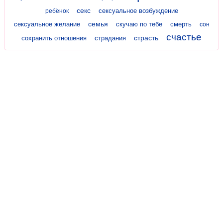
секс
сексуальное возбуждение
ребёнок
семья
сексуальное желание
скучаю по тебе
смерть
сон
счастье
страсть
сохранить отношения
страдания