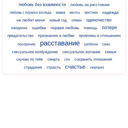
любовь без взаимности
любовь на расстоянии
надежда
мама
любовь с первого взгляда
мечты
мистика
одиночество
не любит меня
новый год
обман
потеря
ошибка
первая любовь
помощь
ожидание
признание в любви
предательство
проблемы в отношениях
расставание
секс
прозрение
ребёнок
семья
сексуальное возбуждение
сексуальное желание
скучаю по тебе
смерть
сохранить отношения
сон
счастье
страсть
страдания
сюрприз