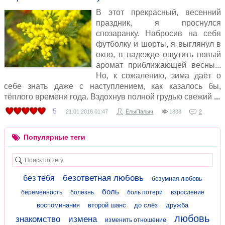
В этот прекрасный, весенний
праздник, я проснулся
спозаранку. Набросив на себя
футболку и шорты, я выглянул в
окно, в надежде ощутить новый
аромат приближающей весны...
Но, к сожалению, зима даёт о
себе знать даже с наступлением, как казалось бы,
тёплого времени года. Вздохнув полной грудью свежий
5
21.01.2018
01:47
ЁлыПалыч
1838
2
Популярные теги
безответная любовь
без тебя
безумная любовь
боль
беременность
болезнь
боль потери
взросление
воспоминания
второй шанс
до слёз
дружба
любовь
знакомство
измена
изменить отношение