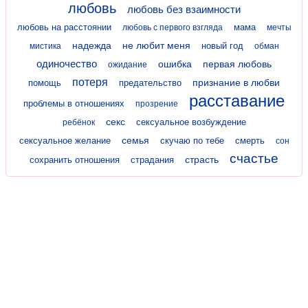
любовь
любовь без взаимности
любовь на расстоянии
мама
любовь с первого взгляда
мечты
надежда
не любит меня
новый год
мистика
обман
одиночество
ошибка
первая любовь
ожидание
потеря
признание в любви
помощь
предательство
расставание
проблемы в отношениях
прозрение
секс
сексуальное возбуждение
ребёнок
семья
сексуальное желание
скучаю по тебе
смерть
сон
счастье
страсть
сохранить отношения
страдания