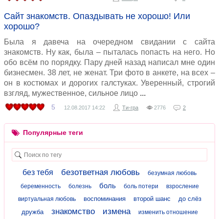
Сайт знакомств. Опаздывать не хорошо! Или
хорошо?
Была я давеча на очередном свидании с сайта
знакомств. Ну как, была – пыталась попасть на него. Но
обо всём по порядку. Пару дней назад написал мне один
бизнесмен. 38 лет, не женат. Три фото в анкете, на всех –
он в костюмах и дорогих галстуках. Уверенный, строгий
взгляд, мужественное, сильное лицо
5
12.08.2017
14:22
Ти-гра
2776
2
Популярные теги
безответная любовь
без тебя
безумная любовь
боль
беременность
болезнь
боль потери
взросление
воспоминания
второй шанс
до слёз
виртуальная любовь
знакомство
измена
дружба
изменить отношение