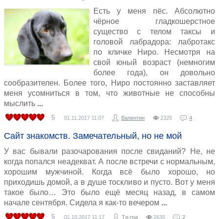
Есть у меня пёс. Абсолютно
чёрное гладкошерстное
существо с телом таксы и
головой лабрадора: лабротакс
по кличке Ниро. Несмотря на
свой юный возраст (немногим
более года), он довольно
сообразителен. Более того, Ниро постоянно заставляет
меня усомниться в том, что животные не способны
мыслить
5
01.11.2017
11:07
Валентин
2325
4
Сайт знакомств. Замечательный, но не мой
У вас бывали разочарования после свиданий? Не, не
когда попался неадекват. А после встречи с нормальным,
хорошим мужчиной. Когда всё было хорошо, но
приходишь домой, а в душе тоскливо и пусто. Вот у меня
такое было… Это было ещё месяц назад, в самом
начале сентября. Сидела я как-то вечером
5
01.10.2017
11:17
Ти-гра
2635
2