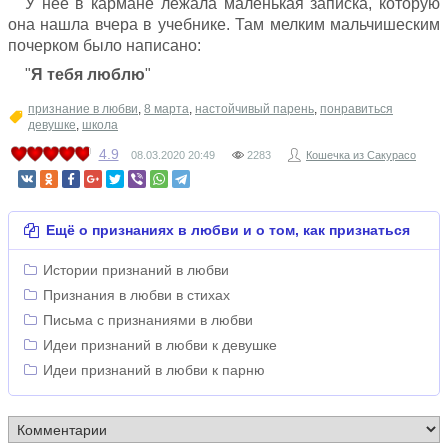
У неё в кармане лежала маленькая записка, которую
она нашла вчера в учебнике. Там мелким мальчишеским
почерком было написано:
"
Я тебя люблю
"
признание в любви
,
8 марта
,
настойчивый парень
,
понравиться
девушке
,
школа
4.9
08.03.2020
20:49
2283
Кошечка из Сакурасо
Ещё о признаниях в любви и о том, как признаться
Истории признаний в любви
Признания в любви в стихах
Письма с признаниями в любви
Идеи признаний в любви к девушке
Идеи признаний в любви к парню