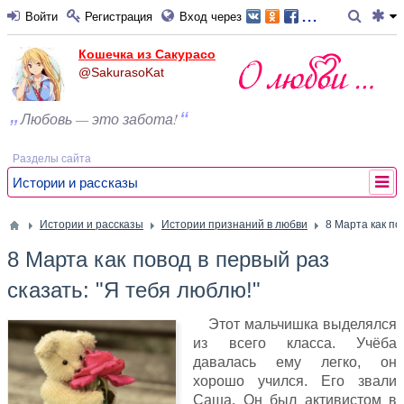
...
Войти
Регистрация
Вход через
Кошечка из Сакурасо
@SakurasoKat
Любовь — это забота!
Разделы сайта
Истории и рассказы
Истории и рассказы
Истории признаний в любви
8 Марта как по
8 Марта как повод в первый раз
сказать: "Я тебя люблю!"
Этот мальчишка выделялся
из всего класса. Учёба
давалась ему легко, он
хорошо учился. Его звали
Саша. Он был активистом в