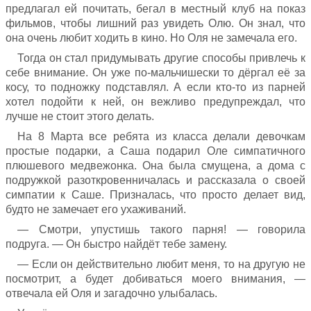
предлагал ей почитать, бегал в местный клуб на показ
фильмов, чтобы лишний раз увидеть Олю. Он знал, что
она очень любит ходить в кино. Но Оля не замечала его.
Тогда он стал придумывать другие способы привлечь к
себе внимание. Он уже по-мальчишески то дёргал её за
косу, то подножку подставлял. А если кто-то из парней
хотел подойти к ней, он вежливо предупреждал, что
лучше не стоит этого делать.
На 8 Марта все ребята из класса делали девочкам
простые подарки, а Саша подарил Оле симпатичного
плюшевого медвежонка. Она была смущена, а дома с
подружкой разоткровенничалась и рассказала о своей
симпатии к Саше. Призналась, что просто делает вид,
будто не замечает его ухаживаний.
— Смотри, упустишь такого парня! — говорила
подруга. — Он быстро найдёт тебе замену.
— Если он действительно любит меня, то на другую не
посмотрит, а будет добиваться моего внимания, —
отвечала ей Оля и загадочно улыбалась.