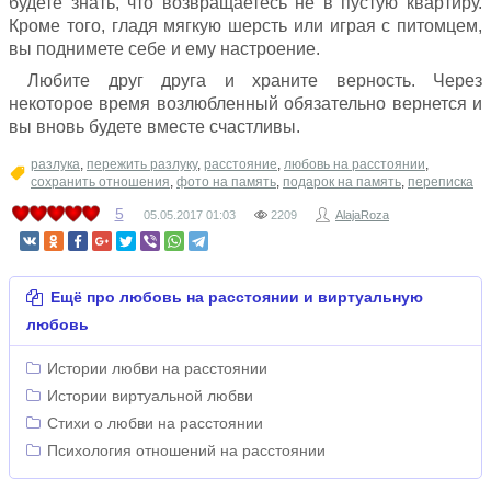
будете знать, что возвращаетесь не в пустую квартиру.
Кроме того, гладя мягкую шерсть или играя с питомцем,
вы поднимете себе и ему настроение.
Любите друг друга и храните верность. Через
некоторое время возлюбленный обязательно вернется и
вы вновь будете вместе счастливы.
разлука
,
пережить разлуку
,
расстояние
,
любовь на расстоянии
,
сохранить отношения
,
фото на память
,
подарок на память
,
переписка
5
05.05.2017
01:03
2209
AlajaRoza
Ещё про любовь на расстоянии и виртуальную
любовь
Истории любви на расстоянии
Истории виртуальной любви
Стихи о любви на расстоянии
Психология отношений на расстоянии