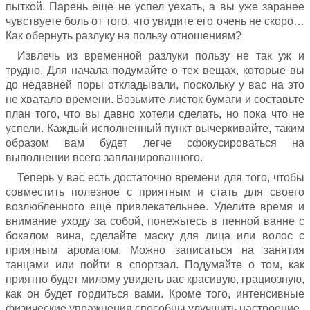
пыткой. Парень ещё не успел уехать, а вы уже заранее
чувствуете боль от того, что увидите его очень не скоро…
Как обернуть разлуку на пользу отношениям?
Извлечь из временной разлуки пользу не так уж и
трудно. Для начала подумайте о тех вещах, которые вы
до недавней поры откладывали, поскольку у вас на это
не хватало времени. Возьмите листок бумаги и составьте
план того, что вы давно хотели сделать, но пока что не
успели. Каждый исполненный пункт вычеркивайте, таким
образом вам будет легче сфокусироваться на
выполнении всего запланированного.
Теперь у вас есть достаточно времени для того, чтобы
совместить полезное с приятным и стать для своего
возлюбленного ещё привлекательнее. Уделите время и
внимание уходу за собой, понежьтесь в пенной ванне с
бокалом вина, сделайте маску для лица или волос с
приятным ароматом. Можно записаться на занятия
танцами или пойти в спортзал. Подумайте о том, как
приятно будет милому увидеть вас красивую, грациозную,
как он будет гордиться вами. Кроме того, интенсивные
физические упражнения способны улучшить настроение.