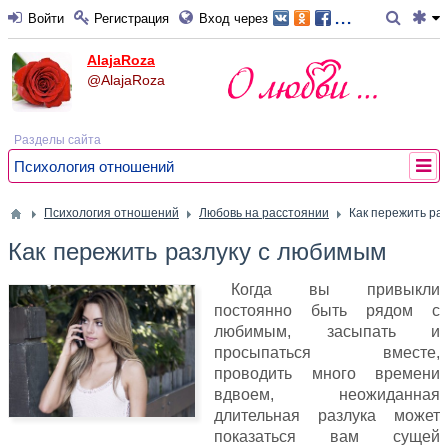
...
Войти
Регистрация
Вход через
AlajaRoza
@AlajaRoza
Разделы сайта
Психология отношений
Психология отношений
Любовь на расстоянии
Как пережить ра
Как пережить разлуку с любимым
Когда вы привыкли
постоянно быть рядом с
любимым, засыпать и
просыпаться вместе,
проводить много времени
вдвоем, неожиданная
длительная разлука может
показаться вам сущей