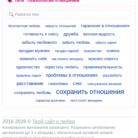
Теги "Психологии отношений"
гармония в отношениях
безответная любовь
вернуть отношения
дружба
готовность к сексу
женская мудрость
забыть любимого
забыть любовь
забыть парня
загадки мужчин
измена
загадки парней
знакомство
изменить себя
мужские секреты
как понять женщину
привлекательность
одиночество
перестать любить
проблемы в отношениях
разлюбить
привлечь парня
расставание
секс
самообман
сексуальное желание
сохранить отношения
сохранить любовь
характер мужчины
чего хотят женщины
2016-2026 ©
Твой сайт о любви
Копирование материалов запрещено. Разрешено цитирование
материалов (до 3-х абзацев) с обязательной активной прямой