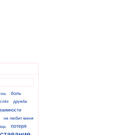
боль
знь
 слёз
дружба
заимности
не любит меня
потеря
ощь
ставание