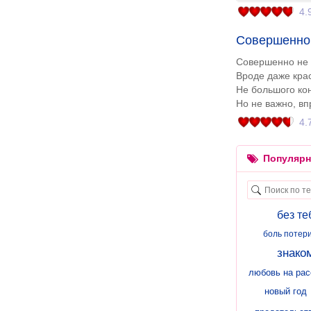
4.
Совершенно 
Совершенно не 
Вроде даже крас
Не большого ко
Но не важно, вп
4.
Популярн
без те
боль потер
знако
любовь на рас
новый год