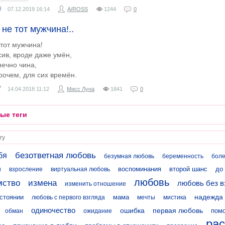
9
07.12.2019
16:14
A/ROSS
1244
0
не тот мужчина!..
тот мужчина!
ив, вроде даже умён,
нечно чина,
рочем, для сих времён.
7
14.04.2018
11:12
Мисс Луна
1841
0
ые теги
безответная любовь
бя
безумная любовь
беременность
боле
воспоминания
второй шанс
до
и
взросление
виртуальная любовь
любовь
мство
измена
любовь без в
изменить отношение
надежда
стоянии
мама
любовь с первого взгляда
мечты
мистика
одиночество
ошибка
первая любовь
пом
обман
ожидание
рас