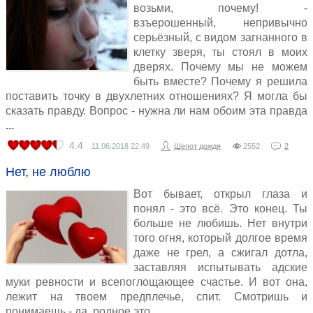
возьми, почему! -
взъерошенный, непривычно
серьёзный, с видом загнанного в
клетку зверя, ты стоял в моих
дверях. Почему мы не можем
быть вместе? Почему я решила
поставить точку в двухлетних отношениях? Я могла бы
сказать правду. Вопрос - нужна ли нам обоим эта правда
4.4
11.06.2018
22:49
Шепот дождя
2552
2
Нет, не люблю
Вот бывает, открыл глаза и
понял - это всё. Это конец. Ты
больше не любишь. Нет внутри
того огня, который долгое время
даже не грел, а сжигал дотла,
заставляя испытывать адские
муки ревности и всепоглощающее счастье. И вот она,
лежит на твоем предплечье, спит. Смотришь и
понимаешь - да, родное это