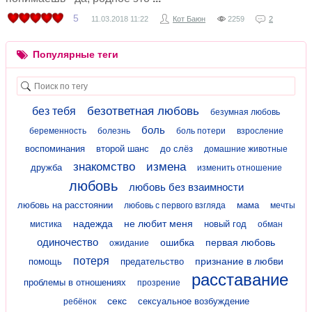
5
11.03.2018
11:22
Кот Баюн
2259
2
Популярные теги
безответная любовь
без тебя
безумная любовь
боль
беременность
болезнь
боль потери
взросление
воспоминания
второй шанс
до слёз
домашние животные
знакомство
измена
дружба
изменить отношение
любовь
любовь без взаимности
любовь на расстоянии
мама
любовь с первого взгляда
мечты
надежда
не любит меня
новый год
мистика
обман
одиночество
ошибка
первая любовь
ожидание
потеря
признание в любви
помощь
предательство
расставание
проблемы в отношениях
прозрение
секс
сексуальное возбуждение
ребёнок