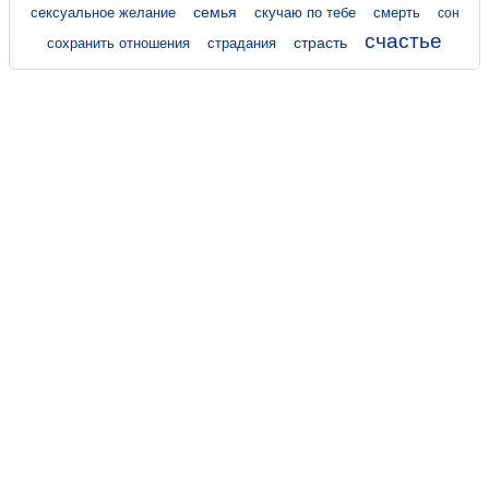
семья
сексуальное желание
скучаю по тебе
смерть
сон
счастье
страсть
сохранить отношения
страдания